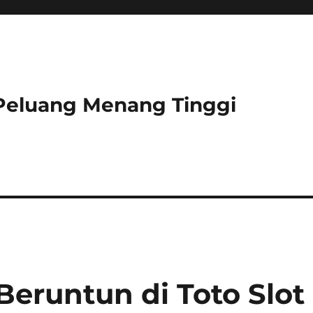
 Peluang Menang Tinggi
eruntun di Toto Slot