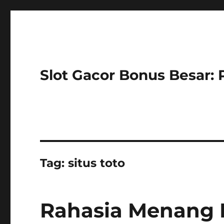
Slot Gacor Bonus Besar:
Tag:
situs toto
Rahasia Menang B