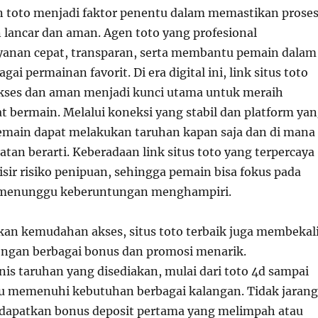
 toto menjadi faktor penentu dalam memastikan prose
n lancar dan aman. Agen toto yang profesional
yanan cepat, transparan, serta membantu pemain dalam
ai permainan favorit. Di era digital ini, link situs toto
kses dan aman menjadi kunci utama untuk meraih
 bermain. Melalui koneksi yang stabil dan platform ya
pemain dapat melakukan taruhan kapan saja dan di mana
tan berarti. Keberadaan link situs toto yang terpercaya
sir risiko penipuan, sehingga pemain bisa fokus pada
menunggu keberuntungan menghampiri.
an kemudahan akses, situs toto terbaik juga membekal
ngan berbagai bonus dan promosi menarik.
is taruhan yang disediakan, mulai dari toto 4d sampai
u memenuhi kebutuhan berbagai kalangan. Tidak jarang
dapatkan bonus deposit pertama yang melimpah atau