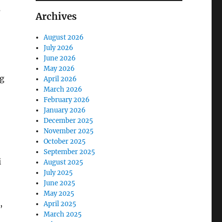
s
Archives
August 2026
July 2026
June 2026
May 2026
ng
April 2026
March 2026
February 2026
January 2026
December 2025
November 2025
October 2025
September 2025
i
August 2025
July 2025
June 2025
May 2025
,
April 2025
March 2025