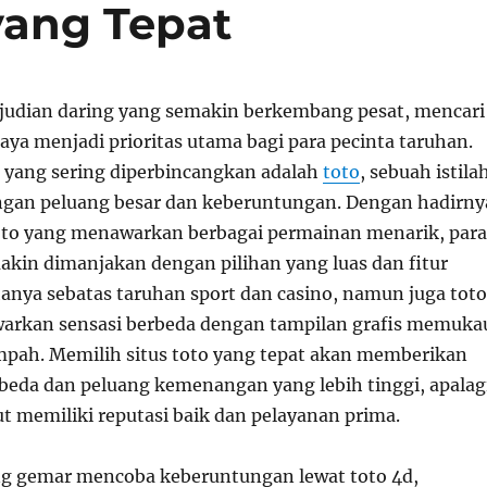
yang Tepat
judian daring yang semakin berkembang pesat, mencari
aya menjadi prioritas utama bagi para pecinta taruhan.
 yang sering diperbincangkan adalah
toto
, sebuah istila
ngan peluang besar dan keberuntungan. Dengan hadirny
toto yang menawarkan berbagai permainan menarik, para
akin dimanjakan dengan pilihan yang luas dan fitur
hanya sebatas taruhan sport dan casino, namun juga toto
arkan sensasi berbeda dengan tampilan grafis memuka
pah. Memilih situs toto yang tepat akan memberikan
eda dan peluang kemenangan yang lebih tinggi, apalag
but memiliki reputasi baik dan pelayanan prima.
ng gemar mencoba keberuntungan lewat toto 4d,