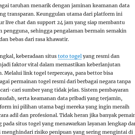
agai taruhan menarik dengan jaminan keamanan data
ang transparan. Keunggulan utama dari platform ini
tur live chat dan support 24 jam yang siap membantu
an pengguna, sehingga pengalaman bermain semakin
n bebas dari rasa khawatir.
angkal, keberadaan situs
toto togel
yang resmi dan
njadi faktor vital dalam memastikan keberlanjutan
. Melalui link togel terpercaya, para bettor bisa
gai permainan togel resmi dari berbagai negara tanpa
cari-cari sumber yang tidak jelas. Sistem pembayaran
mudah, serta keamanan data pribadi yang terjamin,
form ini pilihan utama bagi mereka yang ingin meraih
ra adil dan profesional. Tidak heran jika banyak pemai
 pada situs togel yang menawarkan layanan lengkap da
i menghindari risiko penipuan yang sering mengintai di