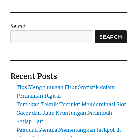
Toto
Slot
Gacor
yang
Search
Dinilai
Lebih
SEARCH
Konsist
oleh
Banyak
Pemain
Recent Posts
Tips Menggunakan Fitur Statistik dalam
Permainan Digital
Temukan Teknik Terbukti Mendominasi Slot
Gacor dan Raup Keuntungan Melimpah
Setiap Hari
Panduan Pemula Memenangkan Jackpot di