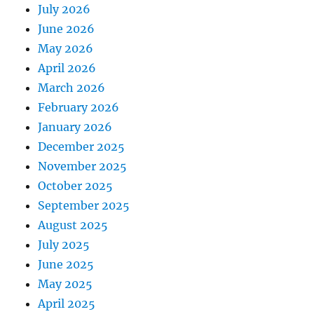
July 2026
June 2026
May 2026
April 2026
March 2026
February 2026
January 2026
December 2025
November 2025
October 2025
September 2025
August 2025
July 2025
June 2025
May 2025
April 2025