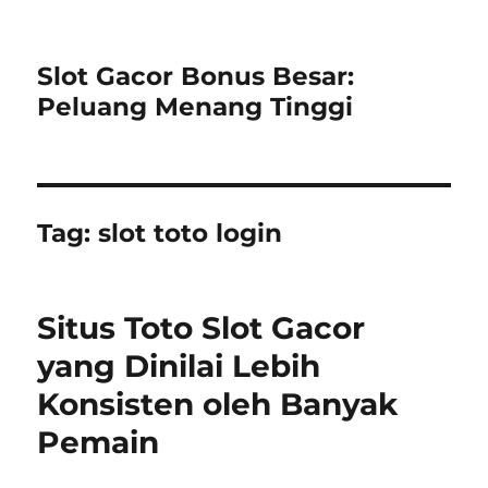
Slot Gacor Bonus Besar:
Peluang Menang Tinggi
Tag:
slot toto login
Situs Toto Slot Gacor
yang Dinilai Lebih
Konsisten oleh Banyak
Pemain