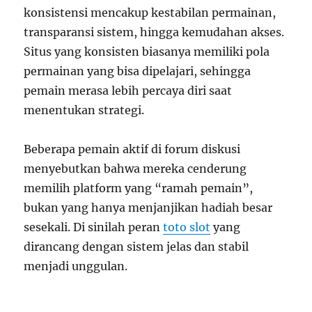
konsistensi mencakup kestabilan permainan,
transparansi sistem, hingga kemudahan akses.
Situs yang konsisten biasanya memiliki pola
permainan yang bisa dipelajari, sehingga
pemain merasa lebih percaya diri saat
menentukan strategi.
Beberapa pemain aktif di forum diskusi
menyebutkan bahwa mereka cenderung
memilih platform yang “ramah pemain”,
bukan yang hanya menjanjikan hadiah besar
sesekali. Di sinilah peran
toto slot
yang
dirancang dengan sistem jelas dan stabil
menjadi unggulan.