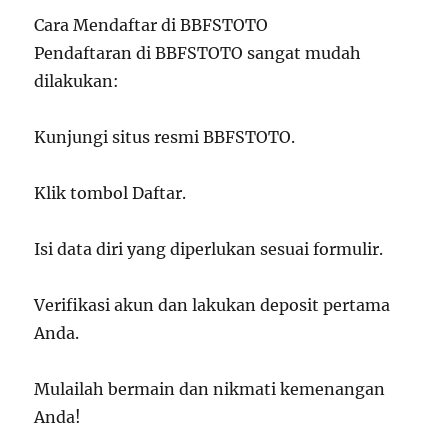
Cara Mendaftar di BBFSTOTO
Pendaftaran di BBFSTOTO sangat mudah
dilakukan:
Kunjungi situs resmi BBFSTOTO.
Klik tombol Daftar.
Isi data diri yang diperlukan sesuai formulir.
Verifikasi akun dan lakukan deposit pertama
Anda.
Mulailah bermain dan nikmati kemenangan
Anda!