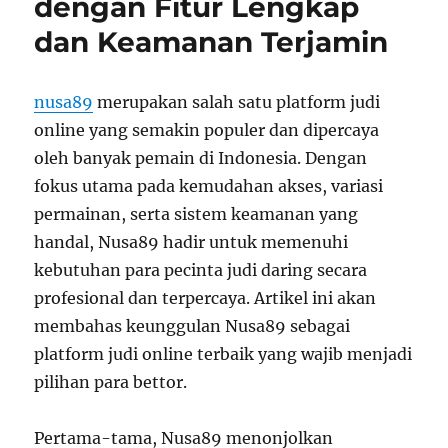
dengan Fitur Lengkap
dan Keamanan Terjamin
nusa89
merupakan salah satu platform judi
online yang semakin populer dan dipercaya
oleh banyak pemain di Indonesia. Dengan
fokus utama pada kemudahan akses, variasi
permainan, serta sistem keamanan yang
handal, Nusa89 hadir untuk memenuhi
kebutuhan para pecinta judi daring secara
profesional dan terpercaya. Artikel ini akan
membahas keunggulan Nusa89 sebagai
platform judi online terbaik yang wajib menjadi
pilihan para bettor.
Pertama-tama, Nusa89 menonjolkan