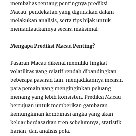
membahas tentang pentingnya prediksi
Macau, pendekatan yang digunakan dalam
melakukan analisis, serta tips bijak untuk
memanfaatkannya secara maksimal.
Mengapa Prediksi Macau Penting?
Pasaran Macau dikenal memiliki tingkat
volatilitas yang relatif rendah dibandingkan
beberapa pasaran lain, menjadikannya incaran
para pemain yang menginginkan peluang
menang yang lebih konsisten. Prediksi Macau
bertujuan untuk memberikan gambaran
kemungkinan kombinasi angka yang akan
keluar berdasarkan tren sebelumnya, statistik
harian, dan analisis pola.