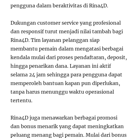
pengguna dalam beraktivitas di Rina4D.
Dukungan customer service yang profesional
dan responsif turut menjadi nilai tambah bagi
Rina4D. Tim layanan pelanggan siap
membantu pemain dalam mengatasi berbagai
kendala mulai dari proses pendaftaran, deposit,
hingga penarikan dana. Layanan ini aktif
selama 24 jam sehingga para pengguna dapat
memperoleh bantuan kapan pun diperlukan,
tanpa harus menunggu waktu operasional
tertentu.
Rina4D juga menawarkan berbagai promosi
dan bonus menarik yang dapat meningkatkan
peluang menang bagi pemain. Mulai dari bonus