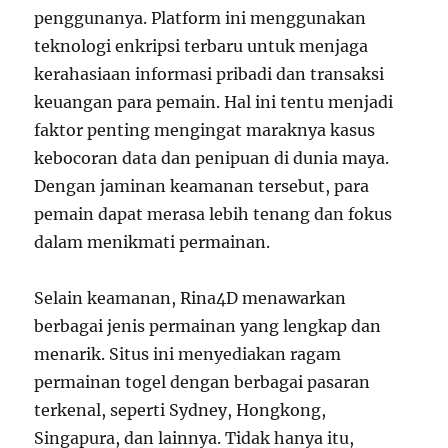
penggunanya. Platform ini menggunakan
teknologi enkripsi terbaru untuk menjaga
kerahasiaan informasi pribadi dan transaksi
keuangan para pemain. Hal ini tentu menjadi
faktor penting mengingat maraknya kasus
kebocoran data dan penipuan di dunia maya.
Dengan jaminan keamanan tersebut, para
pemain dapat merasa lebih tenang dan fokus
dalam menikmati permainan.
Selain keamanan, Rina4D menawarkan
berbagai jenis permainan yang lengkap dan
menarik. Situs ini menyediakan ragam
permainan togel dengan berbagai pasaran
terkenal, seperti Sydney, Hongkong,
Singapura, dan lainnya. Tidak hanya itu,