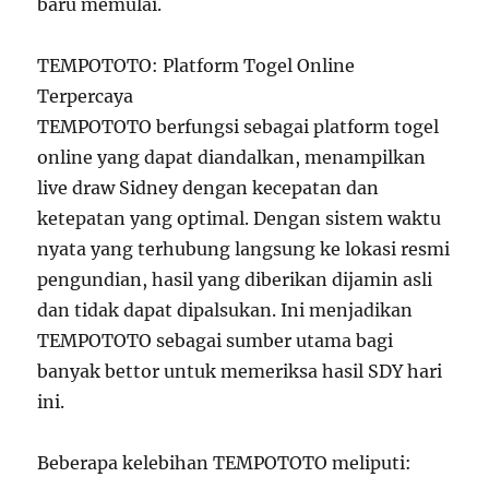
baru memulai.
TEMPOTOTO: Platform Togel Online
Terpercaya
TEMPOTOTO berfungsi sebagai platform togel
online yang dapat diandalkan, menampilkan
live draw Sidney dengan kecepatan dan
ketepatan yang optimal. Dengan sistem waktu
nyata yang terhubung langsung ke lokasi resmi
pengundian, hasil yang diberikan dijamin asli
dan tidak dapat dipalsukan. Ini menjadikan
TEMPOTOTO sebagai sumber utama bagi
banyak bettor untuk memeriksa hasil SDY hari
ini.
Beberapa kelebihan TEMPOTOTO meliputi: