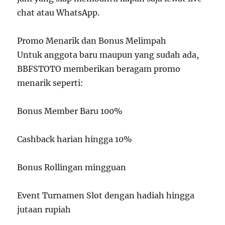
chat atau WhatsApp.
Promo Menarik dan Bonus Melimpah
Untuk anggota baru maupun yang sudah ada,
BBFSTOTO memberikan beragam promo
menarik seperti:
Bonus Member Baru 100%
Cashback harian hingga 10%
Bonus Rollingan mingguan
Event Turnamen Slot dengan hadiah hingga
jutaan rupiah