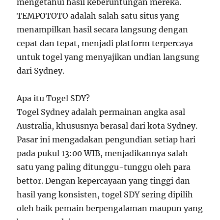
mengetahui hasil keberuntungan mereka.
TEMPOTOTO adalah salah satu situs yang
menampilkan hasil secara langsung dengan
cepat dan tepat, menjadi platform terpercaya
untuk togel yang menyajikan undian langsung
dari Sydney.
Apa itu Togel SDY?
Togel Sydney adalah permainan angka asal
Australia, khususnya berasal dari kota Sydney.
Pasar ini mengadakan pengundian setiap hari
pada pukul 13:00 WIB, menjadikannya salah
satu yang paling ditunggu-tunggu oleh para
bettor. Dengan kepercayaan yang tinggi dan
hasil yang konsisten, togel SDY sering dipilih
oleh baik pemain berpengalaman maupun yang