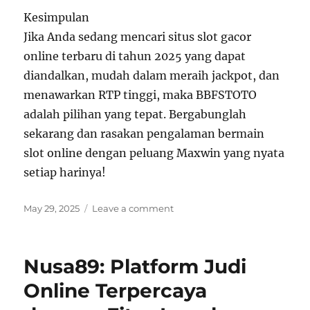
Kesimpulan
Jika Anda sedang mencari situs slot gacor
online terbaru di tahun 2025 yang dapat
diandalkan, mudah dalam meraih jackpot, dan
menawarkan RTP tinggi, maka BBFSTOTO
adalah pilihan yang tepat. Bergabunglah
sekarang dan rasakan pengalaman bermain
slot online dengan peluang Maxwin yang nyata
setiap harinya!
Posted
on
May 29, 2025
Leave a comment
on
Main
Slot
Bonus
Nusa89: Platform Judi
Melimpah?
BBFSTOTO
Online Terpercaya
Tempatnya