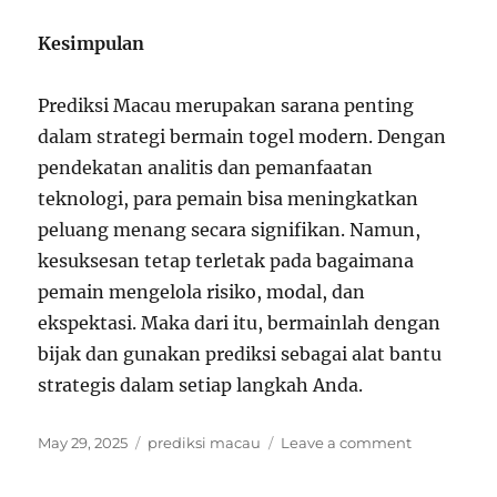
Kesimpulan
Prediksi Macau merupakan sarana penting
dalam strategi bermain togel modern. Dengan
pendekatan analitis dan pemanfaatan
teknologi, para pemain bisa meningkatkan
peluang menang secara signifikan. Namun,
kesuksesan tetap terletak pada bagaimana
pemain mengelola risiko, modal, dan
ekspektasi. Maka dari itu, bermainlah dengan
bijak dan gunakan prediksi sebagai alat bantu
strategis dalam setiap langkah Anda.
Posted
Tags
on
May 29, 2025
prediksi macau
Leave a comment
on
Prediksi
Macau