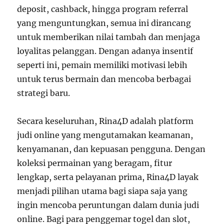
deposit, cashback, hingga program referral
yang menguntungkan, semua ini dirancang
untuk memberikan nilai tambah dan menjaga
loyalitas pelanggan. Dengan adanya insentif
seperti ini, pemain memiliki motivasi lebih
untuk terus bermain dan mencoba berbagai
strategi baru.
Secara keseluruhan, Rina4D adalah platform
judi online yang mengutamakan keamanan,
kenyamanan, dan kepuasan pengguna. Dengan
koleksi permainan yang beragam, fitur
lengkap, serta pelayanan prima, Rina4D layak
menjadi pilihan utama bagi siapa saja yang
ingin mencoba peruntungan dalam dunia judi
online. Bagi para penggemar togel dan slot,