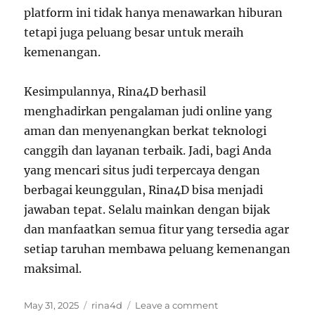
platform ini tidak hanya menawarkan hiburan
tetapi juga peluang besar untuk meraih
kemenangan.
Kesimpulannya, Rina4D berhasil
menghadirkan pengalaman judi online yang
aman dan menyenangkan berkat teknologi
canggih dan layanan terbaik. Jadi, bagi Anda
yang mencari situs judi terpercaya dengan
berbagai keunggulan, Rina4D bisa menjadi
jawaban tepat. Selalu mainkan dengan bijak
dan manfaatkan semua fitur yang tersedia agar
setiap taruhan membawa peluang kemenangan
maksimal.
Posted
Tags
on
May 31, 2025
rina4d
Leave a comment