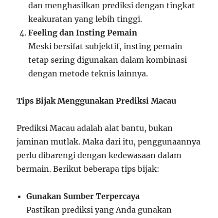
dan menghasilkan prediksi dengan tingkat
keakuratan yang lebih tinggi.
Feeling dan Insting Pemain
Meski bersifat subjektif, insting pemain
tetap sering digunakan dalam kombinasi
dengan metode teknis lainnya.
Tips Bijak Menggunakan Prediksi Macau
Prediksi Macau adalah alat bantu, bukan
jaminan mutlak. Maka dari itu, penggunaannya
perlu dibarengi dengan kedewasaan dalam
bermain. Berikut beberapa tips bijak:
Gunakan Sumber Terpercaya
Pastikan prediksi yang Anda gunakan