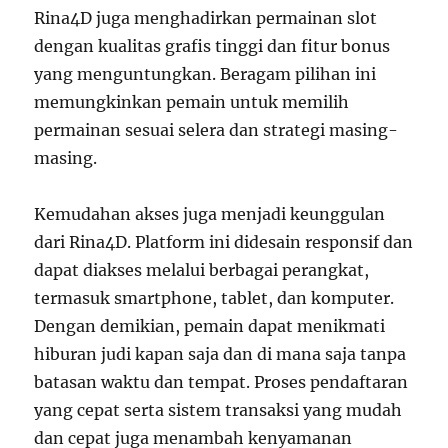
Rina4D juga menghadirkan permainan slot
dengan kualitas grafis tinggi dan fitur bonus
yang menguntungkan. Beragam pilihan ini
memungkinkan pemain untuk memilih
permainan sesuai selera dan strategi masing-
masing.
Kemudahan akses juga menjadi keunggulan
dari Rina4D. Platform ini didesain responsif dan
dapat diakses melalui berbagai perangkat,
termasuk smartphone, tablet, dan komputer.
Dengan demikian, pemain dapat menikmati
hiburan judi kapan saja dan di mana saja tanpa
batasan waktu dan tempat. Proses pendaftaran
yang cepat serta sistem transaksi yang mudah
dan cepat juga menambah kenyamanan