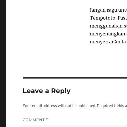
Jangan ragu unt
Tempototo. Past
menggunakan str
menyenangkan d
menyertai Anda 
Leave a Reply
Your email address will not be published.
Required fields
COMMENT
*