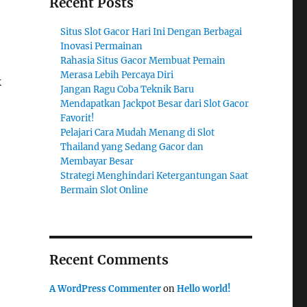
Recent Posts
Situs Slot Gacor Hari Ini Dengan Berbagai
Inovasi Permainan
Rahasia Situs Gacor Membuat Pemain
Merasa Lebih Percaya Diri
k
Jangan Ragu Coba Teknik Baru
Mendapatkan Jackpot Besar dari Slot Gacor
Favorit!
Pelajari Cara Mudah Menang di Slot
Thailand yang Sedang Gacor dan
Membayar Besar
Strategi Menghindari Ketergantungan Saat
Bermain Slot Online
Recent Comments
A WordPress Commenter
on
Hello world!