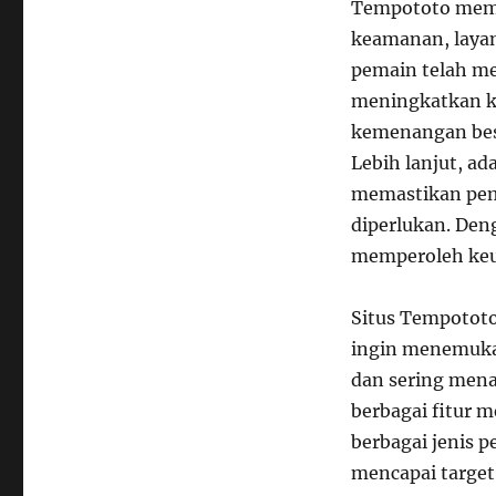
Tempototo memen
keamanan, layan
pemain telah me
meningkatkan k
kemenangan bes
Lebih lanjut, a
memastikan pem
diperlukan. Den
memperoleh keu
Situs Tempototo
ingin menemukan
dan sering men
berbagai fitur m
berbagai jenis 
mencapai targe