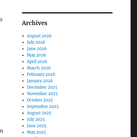
o
Archives
August 2026
July 2026
June 2026
May 2026
April 2026
March 2026
February 2026
January 2026
December 2025
November 2025
October 2025
September 2025
August 2025
July 2025
June 2025
an
May 2025