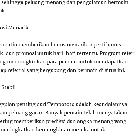
a, sehingga peluang menang dan pengalaman bermain
ik.
osi Menarik
a rutin memberikan bonus menarik seperti bonus
k, dan promosi untuk hari-hari tertentu. Program referr
 yang memungkinkan para pemain untuk mendapatkan
iap referral yang bergabung dan bermain di situs ini.
 Stabil
ggulan penting dari Tempototo adalah keandalannya
an peluang gacor. Banyak pemain telah menyatakan
 sering memberikan prediksi dan angka menang yang
a meningkatkan kemungkinan mereka untuk