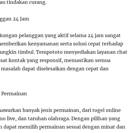
tau tindakan curang.
nggan 24 Jam
kungan pelanggan yang aktif selama 24 jam sangat
emberikan kenyamanan serta solusi cepat terhadap
ungkin timbul. Tempototo menyediakan layanan chat
sat kontak yang responsif, memastikan semua
 masalah dapat diselesaikan dengan cepat dan
n Permainan
nawarkan banyak jenis permainan, dari togel online
ino live, dan taruhan olahraga. Dengan pilihan yang
n dapat memilih permainan sesuai dengan minat dan