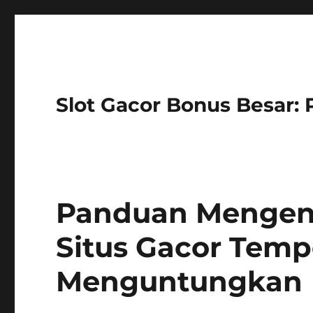
Slot Gacor Bonus Besar:
Panduan Mengena
Situs Gacor Temp
Menguntungkan