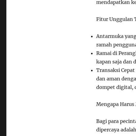
mendapatkan ke
Fitur Unggulan
Antarmuka yang
ramah pengguna
Ramai di Peran
kapan saja dan 
Transaksi Cepat
dan aman denga
dompet digital, 
Mengapa Harus 
Bagi para pecint
dipercaya adala