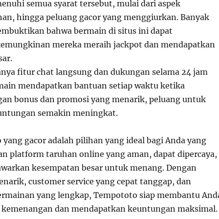
uhi semua syarat tersebut, mulai dari aspek
an, hingga peluang gacor yang menggiurkan. Banyak
mbuktikan bahwa bermain di situs ini dapat
emungkinan mereka meraih jackpot dan mendapatkan
ar.
danya fitur chat langsung dan dukungan selama 24 jam
ain mendapatkan bantuan setiap waktu ketika
gan bonus dan promosi yang menarik, peluang untuk
ntungan semakin meningkat.
 yang gacor adalah pilihan yang ideal bagi Anda yang
 platform taruhan online yang aman, dapat dipercaya,
awarkan kesempatan besar untuk menang. Dengan
enarik, customer service yang cepat tanggap, dan
permainan yang lengkap, Tempototo siap membantu And
t kemenangan dan mendapatkan keuntungan maksimal.