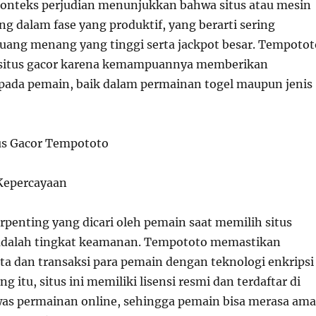
onteks perjudian menunjukkan bahwa situs atau mesin
ng dalam fase yang produktif, yang berarti sering
ang menang yang tinggi serta jackpot besar. Tempotot
i situs gacor karena kemampuannya memberikan
ada pemain, baik dalam permainan togel maupun jenis
us Gacor Tempototo
Kepercayaan
erpenting yang dicari oleh pemain saat memilih situs
 adalah tingkat keamanan. Tempototo memastikan
ta dan transaksi para pemain dengan teknologi enkripsi
ng itu, situs ini memiliki lisensi resmi dan terdaftar di
as permainan online, sehingga pemain bisa merasa am