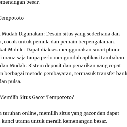
menangan besar.
 Tempototo
 Mudah Digunakan: Desain situs yang sederhana dan
, cocok untuk pemula dan pemain berpengalaman.
gkat Mobile: Dapat diakses menggunakan smartphone
di mana saja tanpa perlu mengunduh aplikasi tambahan.
 dan Mudah: Sistem deposit dan penarikan yang cepat
n berbagai metode pembayaran, termasuk transfer bank
dan pulsa.
Memilih Situs Gacor Tempototo?
a taruhan online, memilih situs yang gacor dan dapat
h kunci utama untuk meraih kemenangan besar.