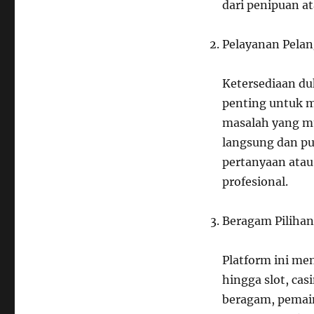
dari penipuan a
Pelayanan Pela
Ketersediaan du
penting untuk m
masalah yang m
langsung dan pu
pertanyaan atau
profesional.
Beragam Piliha
Platform ini me
hingga slot, cas
beragam, pemai