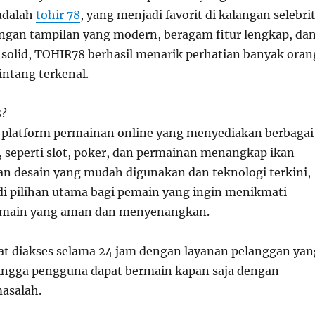
adalah
tohir 78
, yang menjadi favorit di kalangan selebrit
Dengan tampilan yang modern, beragam fitur lengkap, da
solid, TOHIR78 berhasil menarik perhatian banyak oran
intang terkenal.
8?
 platform permainan online yang menyediakan berbagai
, seperti slot, poker, dan permainan menangkap ikan
an desain yang mudah digunakan dan teknologi terkini,
 pilihan utama bagi pemain yang ingin menikmati
main yang aman dan menyenangkan.
pat diakses selama 24 jam dengan layanan pelanggan yan
hingga pengguna dapat bermain kapan saja dengan
asalah.