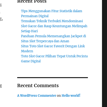
Recent Posts
i
Tips Menggunakan Fitur Statistik dalam
n
Permainan Digital
g,
Temukan Teknik Terbukti Mendominasi
Slot Gacor dan Raup Keuntungan Melimpah
Setiap Hari
Panduan Pemula Memenangkan Jackpot di
Situs Slot Terpercaya dan Aman
Situs Toto Slot Gacor Favorit Dengan Link
Modern
Toto Slot Gacor Pilihan Tepat Untuk Pecinta
Game Digital
Recent Comments
g
A WordPress Commenter
on
Hello world!