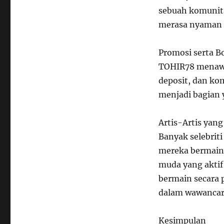
sebuah komunita
merasa nyaman b
Promosi serta B
TOHIR78 menawa
deposit, dan ko
menjadi bagian y
Artis-Artis yan
Banyak selebrit
mereka bermain 
muda yang aktif
bermain secara 
dalam wawancara
Kesimpulan