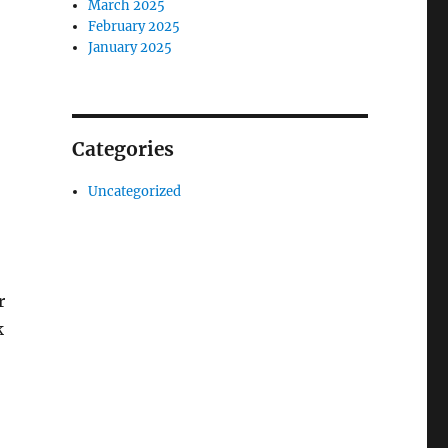
March 2025
February 2025
January 2025
Categories
Uncategorized
r
k