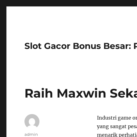
Slot Gacor Bonus Besar:
Raih Maxwin Seka
Industri game o
yang sangat pes
Author
admin
menarik perhati