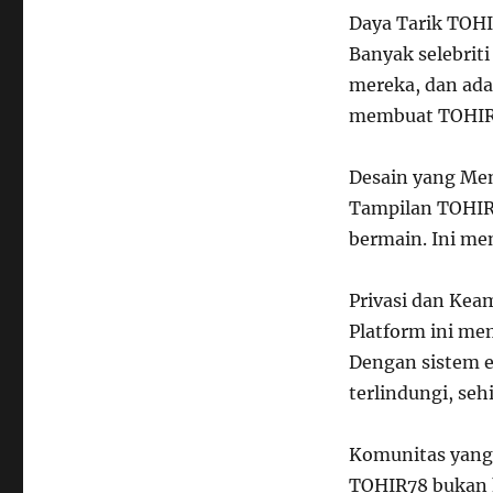
Daya Tarik TOHI
Banyak selebrit
mereka, dan ada 
membuat TOHIR78
Desain yang Me
Tampilan TOHIR
bermain. Ini men
Privasi dan Kea
Platform ini m
Dengan sistem en
terlindungi, se
Komunitas yan
TOHIR78 bukan h