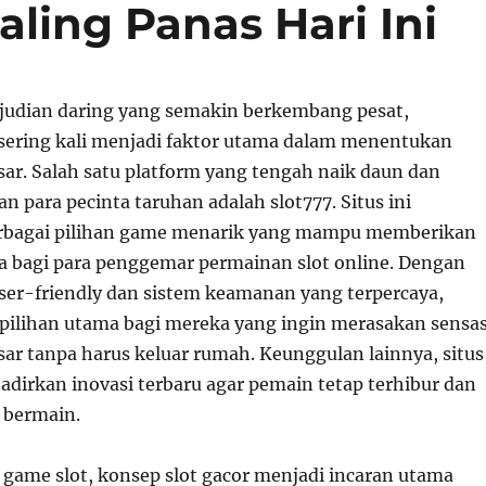
ling Panas Hari Ini
judian daring yang semakin berkembang pesat,
ering kali menjadi faktor utama dalam menentukan
r. Salah satu platform yang tengah naik daun dan
n para pecinta taruhan adalah slot777. Situs ini
bagai pilihan game menarik yang mampu memberikan
ara bagi para penggemar permainan slot online. Dengan
ser-friendly dan sistem keamanan yang terpercaya,
 pilihan utama bagi mereka yang ingin merasakan sensas
r tanpa harus keluar rumah. Keunggulan lainnya, situs
adirkan inovasi terbaru agar pemain tetap terhibur dan
t bermain.
game slot, konsep slot gacor menjadi incaran utama