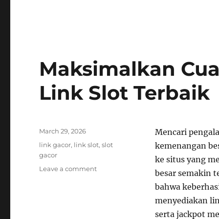
Maksimalkan Cua
Link Slot Terbaik
Posted
March 29, 2026
Mencari pengal
on
Tags
link gacor
,
link slot
,
slot
kemenangan besa
gacor
ke situs yang m
on
Leave a comment
besar semakin t
Maksimalkan
bahwa keberhasi
Cuan
Slot
menyediakan lin
Gacor
serta jackpot m