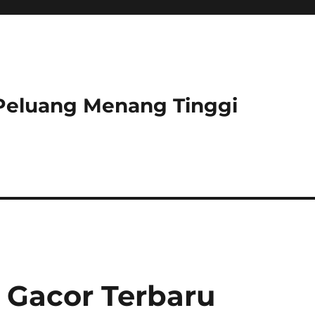
 Peluang Menang Tinggi
t Gacor Terbaru