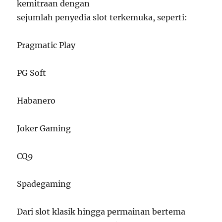
kemitraan dengan
sejumlah penyedia slot terkemuka, seperti:
Pragmatic Play
PG Soft
Habanero
Joker Gaming
CQ9
Spadegaming
Dari slot klasik hingga permainan bertema