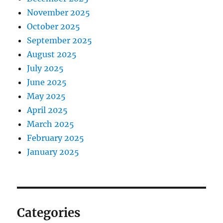
November 2025
October 2025
September 2025
August 2025
July 2025
June 2025
May 2025
April 2025
March 2025
February 2025
January 2025
Categories