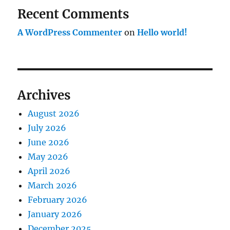
Recent Comments
A WordPress Commenter
on
Hello world!
Archives
August 2026
July 2026
June 2026
May 2026
April 2026
March 2026
February 2026
January 2026
December 2025