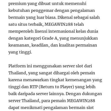
premium yang dibuat untuk memenuhi
kebutuhan penggemar dengan pengalaman
bermain yang luar biasa. Dikenal sebagai salah
satu situs terbaik, MEGAWIN288 telah
memperoleh lisensi internasional kelas dunia
dengan kategori Grade A, yang menunjukkan
keamanan, keadilan, dan kualitas permainan
yang tinggi.
Platform ini menggunakan server slot dari
Thailand, yang sangat dihargai oleh pemain
karena menawarkan tingkat kemenangan yang
tinggi dan RTP (Return to Player) yang lebih
baik daripada server lainnya. Dengan dukungan
server Thailand, para pemain MEGAWIN288
dapat menikmati pengalaman bermain slot