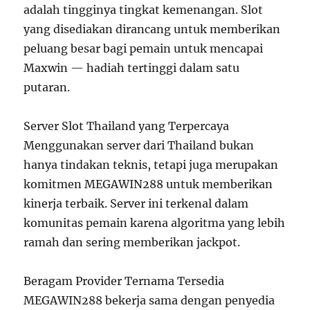
adalah tingginya tingkat kemenangan. Slot
yang disediakan dirancang untuk memberikan
peluang besar bagi pemain untuk mencapai
Maxwin — hadiah tertinggi dalam satu
putaran.
Server Slot Thailand yang Terpercaya
Menggunakan server dari Thailand bukan
hanya tindakan teknis, tetapi juga merupakan
komitmen MEGAWIN288 untuk memberikan
kinerja terbaik. Server ini terkenal dalam
komunitas pemain karena algoritma yang lebih
ramah dan sering memberikan jackpot.
Beragam Provider Ternama Tersedia
MEGAWIN288 bekerja sama dengan penyedia