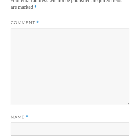
Your email address will not be published.
Required fields
are marked
*
COMMENT
*
NAME
*