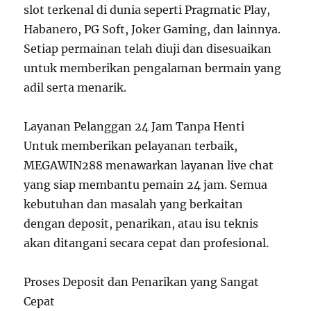
slot terkenal di dunia seperti Pragmatic Play,
Habanero, PG Soft, Joker Gaming, dan lainnya.
Setiap permainan telah diuji dan disesuaikan
untuk memberikan pengalaman bermain yang
adil serta menarik.
Layanan Pelanggan 24 Jam Tanpa Henti
Untuk memberikan pelayanan terbaik,
MEGAWIN288 menawarkan layanan live chat
yang siap membantu pemain 24 jam. Semua
kebutuhan dan masalah yang berkaitan
dengan deposit, penarikan, atau isu teknis
akan ditangani secara cepat dan profesional.
Proses Deposit dan Penarikan yang Sangat
Cepat