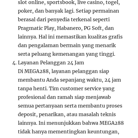
slot online, sportsbook, live casino, togel,
poker, dan banyak lagi. Setiap permainan
berasal dari penyedia terkenal seperti
Pragmatic Play, Habanero, PG Soft, dan
lainnya. Hal ini memastikan kualitas grafis
dan pengalaman bermain yang menarik
serta peluang kemenangan yang tinggi.
Layanan Pelanggan 24 Jam
Di MEGA288, layanan pelanggan siap
membantu Anda sepanjang waktu, 24 jam
tanpa henti. Tim customer service yang
profesional dan ramah siap menjawab
semua pertanyaan serta membantu proses
deposit, penarikan, atau masalah teknis
lainnya. Ini menunjukkan bahwa MEGA288
tidak hanya mementingkan keuntungan,