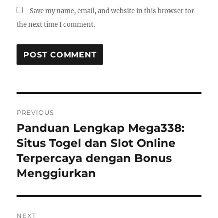
Save my name, email, and website in this browser for
the next time I comment.
Post
PREVIOUS
navigation
Panduan Lengkap Mega338:
Previous
post:
Situs Togel dan Slot Online
Terpercaya dengan Bonus
Menggiurkan
NEXT