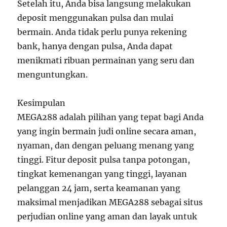
Setelah itu, Anda bisa langsung melakukan
deposit menggunakan pulsa dan mulai
bermain. Anda tidak perlu punya rekening
bank, hanya dengan pulsa, Anda dapat
menikmati ribuan permainan yang seru dan
menguntungkan.
Kesimpulan
MEGA288 adalah pilihan yang tepat bagi Anda
yang ingin bermain judi online secara aman,
nyaman, dan dengan peluang menang yang
tinggi. Fitur deposit pulsa tanpa potongan,
tingkat kemenangan yang tinggi, layanan
pelanggan 24 jam, serta keamanan yang
maksimal menjadikan MEGA288 sebagai situs
perjudian online yang aman dan layak untuk