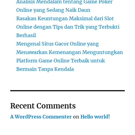
Analisis Mendalam tentang Game Poker
Online yang Sedang Naik Daun
Rasakan Keuntungan Maksimal dari Slot
Online dengan Tips dan Trik yang Terbukti
Berhasil
Mengenal Situs Gacor Online yang
Menawarkan Kemenangan Menguntungkan
Platform Game Online Terbaik untuk
Bermain Tanpa Kendala
Recent Comments
A WordPress Commenter
on
Hello world!