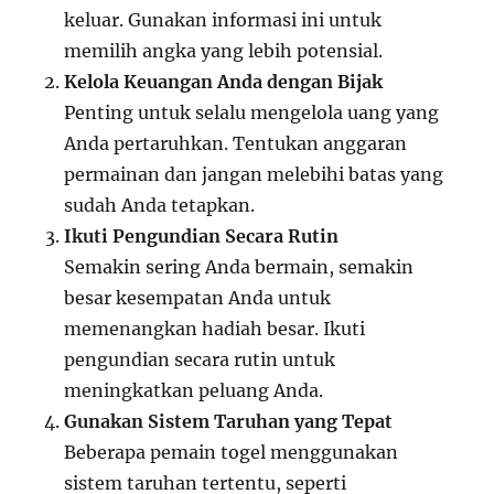
keluar. Gunakan informasi ini untuk
memilih angka yang lebih potensial.
Kelola Keuangan Anda dengan Bijak
Penting untuk selalu mengelola uang yang
Anda pertaruhkan. Tentukan anggaran
permainan dan jangan melebihi batas yang
sudah Anda tetapkan.
Ikuti Pengundian Secara Rutin
Semakin sering Anda bermain, semakin
besar kesempatan Anda untuk
memenangkan hadiah besar. Ikuti
pengundian secara rutin untuk
meningkatkan peluang Anda.
Gunakan Sistem Taruhan yang Tepat
Beberapa pemain togel menggunakan
sistem taruhan tertentu, seperti