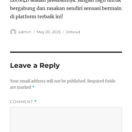
Lotte4D adalah jawabannya. Jangan ragu untuk
bergabung dan rasakan sendiri sensasi bermain
di platform terbaik ini!
Author
Posted
Tags
admin
May 20, 2025
lotte4d
on
Leave a Reply
Your email address will not be published.
Required fields
are marked
*
COMMENT
*