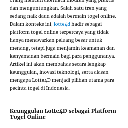
orang mencari alternatif hiburan yang praktis
dan menguntungkan. Salah satu tren yang
sedang naik daun adalah bermain togel online.
Dalam konteks ini,
lotte4d
hadir sebagai
platform togel online terpercaya yang tidak
hanya menawarkan peluang besar untuk
menang, tetapi juga menjamin keamanan dan
kenyamanan bermain bagi para penggunanya.
Artikel ini akan membahas secara lengkap
keunggulan, inovasi teknologi, serta alasan
mengapa Lotte4D menjadi pilihan utama para
pecinta togel di Indonesia.
Keunggulan Lotte4D sebagai Platform
Togel Online