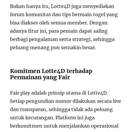
Bukan hanya itu, Lotte4D juga menyediakan
forum komunitas dan tips bermain togel yang
bisa diakses oleh semua member. Dengan
adanya fitur ini, para pemain dapat saling
berbagi pengalaman serta strategi, sehingga
peluang menang pun semakin besar.
Komitmen Lotte4D terhadap
Permainan yang Fair
Fair play adalah prinsip utama di Lotte4D.
Setiap pengundian nomor dilakukan secara live
dan transparan, sehingga tidak ada peluang
untuk kecurangan. Platform ini juga
berkomitmen untuk menjalankan operasional