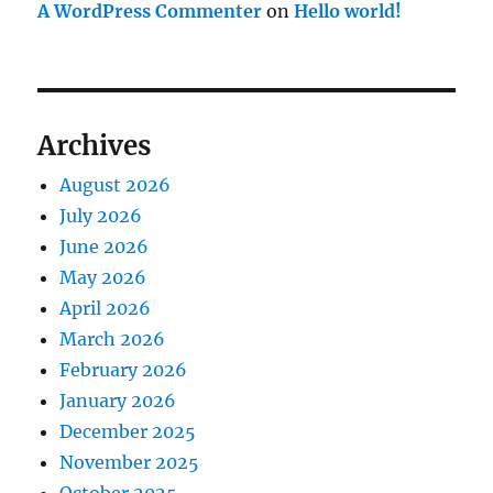
A WordPress Commenter
on
Hello world!
Archives
August 2026
July 2026
June 2026
May 2026
April 2026
March 2026
February 2026
January 2026
December 2025
November 2025