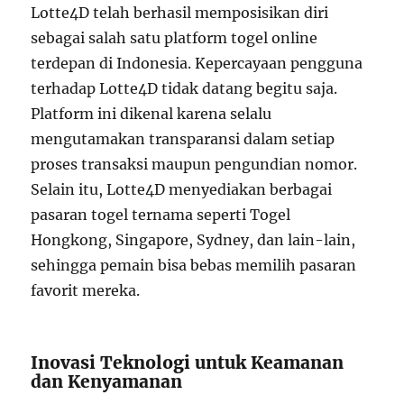
Lotte4D telah berhasil memposisikan diri
sebagai salah satu platform togel online
terdepan di Indonesia. Kepercayaan pengguna
terhadap Lotte4D tidak datang begitu saja.
Platform ini dikenal karena selalu
mengutamakan transparansi dalam setiap
proses transaksi maupun pengundian nomor.
Selain itu, Lotte4D menyediakan berbagai
pasaran togel ternama seperti Togel
Hongkong, Singapore, Sydney, dan lain-lain,
sehingga pemain bisa bebas memilih pasaran
favorit mereka.
Inovasi Teknologi untuk Keamanan
dan Kenyamanan