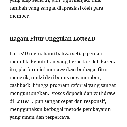
yang siap sedia 24 jam juga menjadi nilai
tambah yang sangat diapresiasi oleh para
member.
Ragam Fitur Unggulan Lotte4D
Lotte4D memahami bahwa setiap pemain
memiliki kebutuhan yang berbeda. Oleh karena
itu, platform ini menawarkan berbagai fitur
menarik, mulai dari bonus new member,
cashback, hingga program referral yang sangat
menguntungkan. Proses deposit dan withdraw
di Lotte4D pun sangat cepat dan responsif,
menggunakan berbagai metode pembayaran
yang aman dan terpercaya.