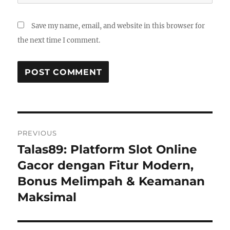
Save my name, email, and website in this browser for
the next time I comment.
Post
PREVIOUS
navigation
Talas89: Platform Slot Online
Previous
post:
Gacor dengan Fitur Modern,
Bonus Melimpah & Keamanan
Maksimal