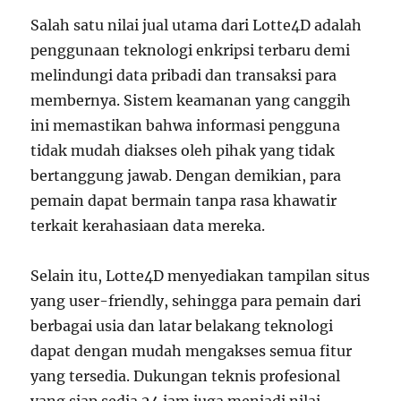
Salah satu nilai jual utama dari Lotte4D adalah
penggunaan teknologi enkripsi terbaru demi
melindungi data pribadi dan transaksi para
membernya. Sistem keamanan yang canggih
ini memastikan bahwa informasi pengguna
tidak mudah diakses oleh pihak yang tidak
bertanggung jawab. Dengan demikian, para
pemain dapat bermain tanpa rasa khawatir
terkait kerahasiaan data mereka.
Selain itu, Lotte4D menyediakan tampilan situs
yang user-friendly, sehingga para pemain dari
berbagai usia dan latar belakang teknologi
dapat dengan mudah mengakses semua fitur
yang tersedia. Dukungan teknis profesional