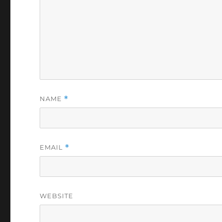
NAME
*
EMAIL
*
WEBSITE