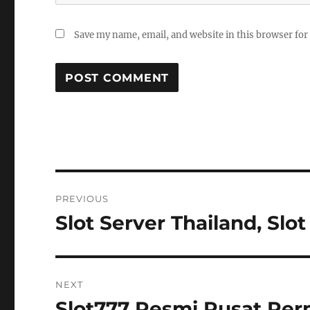
Save my name, email, and website in this browser for
Post
PREVIOUS
navigation
Slot Server Thailand, Slot
Previous
post:
NEXT
Slot777 Resmi Pusat Per
Next