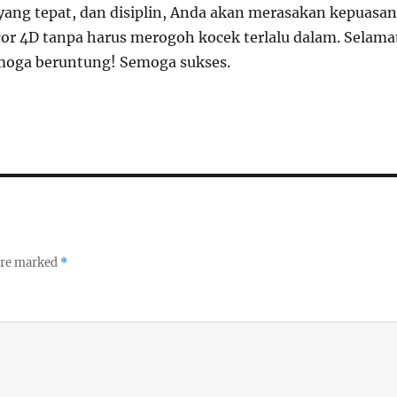
 yang tepat, dan disiplin, Anda akan merasakan kepuasan
cor 4D tanpa harus merogoh kocek terlalu dalam. Selama
moga beruntung! Semoga sukses.
 are marked
*