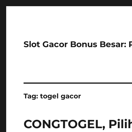
Slot Gacor Bonus Besar:
Tag:
togel gacor
CONGTOGEL, Pili