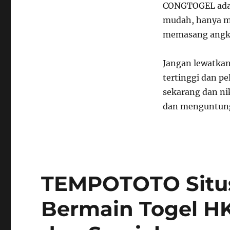
CONGTOGEL adala
mudah, hanya m
memasang angka
Jangan lewatka
tertinggi dan p
sekarang dan n
dan menguntun
TEMPOTOTO Situs
Bermain Togel 