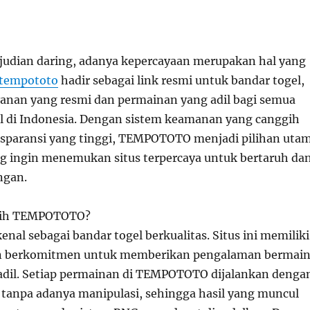
judian daring, adanya kepercayaan merupakan hal yang
tempototo
hadir sebagai link resmi untuk bandar togel,
nan yang resmi dan permainan yang adil bagi semua
 di Indonesia. Dengan sistem keamanan yang canggih
nsparansi yang tinggi, TEMPOTOTO menjadi pilihan uta
g ingin menemukan situs terpercaya untuk bertaruh da
ngan.
ih TEMPOTOTO?
al sebagai bandar togel berkualitas. Situs ini memiliki
dan berkomitmen untuk memberikan pengalaman bermai
dil. Setiap permainan di TEMPOTOTO dijalankan denga
y, tanpa adanya manipulasi, sehingga hasil yang muncul