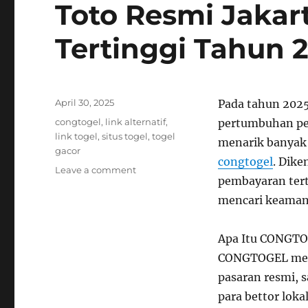
Toto Resmi Jakar
Tertinggi Tahun 
Posted
April 30, 2025
Pada tahun 2025
on
Tags
congtogel
,
link alternatif
,
pertumbuhan pes
link togel
,
situs togel
,
togel
menarik banyak 
gacor
congtogel
. Dike
on
Leave a comment
pembayaran ter
CONGTOGEL,
Pilihan
mencari keaman
Tepat
Bermain
Apa Itu CONGT
Toto
Resmi
CONGTOGEL meru
Jakarta
pasaran resmi, s
dengan
para bettor loka
Bayaran