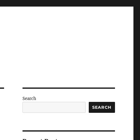
Search
SEARCH