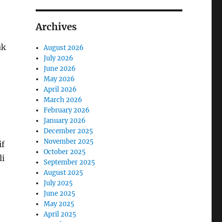
Archives
uk
August 2026
July 2026
June 2026
May 2026
April 2026
March 2026
February 2026
January 2026
December 2025
November 2025
if
October 2025
li
September 2025
August 2025
July 2025
June 2025
May 2025
April 2025