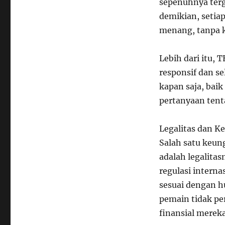
sepenuhnya ter
demikian, setia
menang, tanpa 
Lebih dari itu,
responsif dan s
kapan saja, bai
pertanyaan ten
Legalitas dan
Salah satu keun
adalah legalita
regulasi intern
sesuai dengan h
pemain tidak pe
finansial mereka