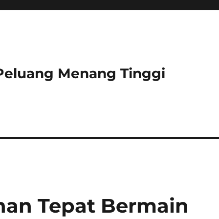
 Peluang Menang Tinggi
han Tepat Bermain