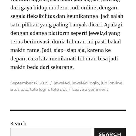
dari gaya hidup modern. Judi online, dengan
segala fleksibilitas dan keunikannya, jadi salah
satu pilihan yang paling banyak dicari. Apalagi
dengan adanya platform seperti jewel4d yang
terus berinovasi, dunia hiburan ini pasti bakal
makin rame. Jadi, siap-siap aja, karena ke
depan, cara kita menikmati hiburan bisa jadi
makin beda dari sekarang.
Posted
Tags
September 17, 2025
jewel4d
,
jewel4d login
,
judi online
,
on
on
situs toto
,
toto login
,
toto slot
Leave a comment
Dunia
Hiburan
Digital
yang
Semakin
Search
Ramai
dan
SEARCH