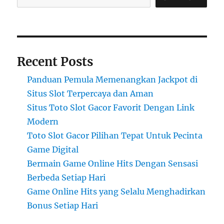
Seru
Recent Posts
Panduan Pemula Memenangkan Jackpot di
Situs Slot Terpercaya dan Aman
Situs Toto Slot Gacor Favorit Dengan Link
Modern
Toto Slot Gacor Pilihan Tepat Untuk Pecinta
Game Digital
Bermain Game Online Hits Dengan Sensasi
Berbeda Setiap Hari
Game Online Hits yang Selalu Menghadirkan
Bonus Setiap Hari