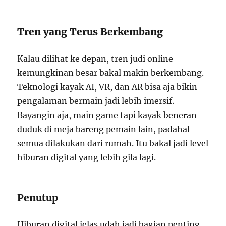
Tren yang Terus Berkembang
Kalau dilihat ke depan, tren judi online
kemungkinan besar bakal makin berkembang.
Teknologi kayak AI, VR, dan AR bisa aja bikin
pengalaman bermain jadi lebih imersif.
Bayangin aja, main game tapi kayak beneran
duduk di meja bareng pemain lain, padahal
semua dilakukan dari rumah. Itu bakal jadi level
hiburan digital yang lebih gila lagi.
Penutup
Hiburan digital jelas udah jadi bagian penting