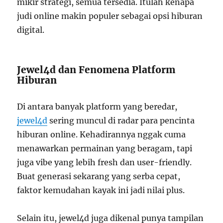
mikir strategi, semua tersedia. Itulah kenapa
judi online makin populer sebagai opsi hiburan
digital.
Jewel4d dan Fenomena Platform
Hiburan
Di antara banyak platform yang beredar,
jewel4d
sering muncul di radar para pencinta
hiburan online. Kehadirannya nggak cuma
menawarkan permainan yang beragam, tapi
juga vibe yang lebih fresh dan user-friendly.
Buat generasi sekarang yang serba cepat,
faktor kemudahan kayak ini jadi nilai plus.
Selain itu, jewel4d juga dikenal punya tampilan