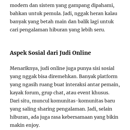
modern dan sistem yang gampang dipahami,
bahkan untuk pemula. Jadi, nggak heran kalau
banyak yang betah main dan balik lagi untuk
cari pengalaman hiburan yang lebih seru.
Aspek Sosial dari Judi Online
Menariknya, judi online juga punya sisi sosial
yang nggak bisa diremehkan. Banyak platform
yang ngasih ruang buat interaksi antar pemain,
kayak forum, grup chat, atau event khusus.
Dari situ, muncul komunitas-komunitas baru
yang saling sharing pengalaman. Jadi, selain
hiburan, ada juga rasa kebersamaan yang bikin
makin enjoy.