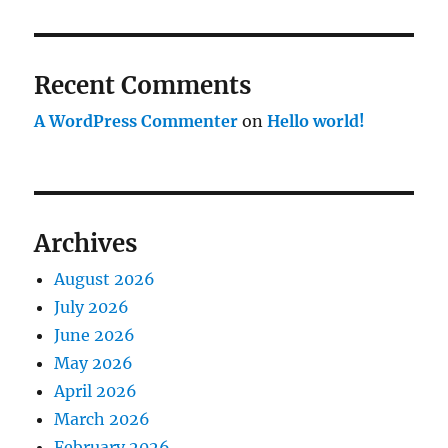
Recent Comments
A WordPress Commenter
on
Hello world!
Archives
August 2026
July 2026
June 2026
May 2026
April 2026
March 2026
February 2026