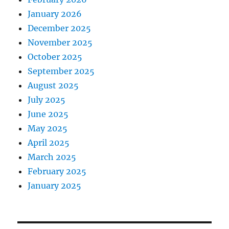
January 2026
December 2025
November 2025
October 2025
September 2025
August 2025
July 2025
June 2025
May 2025
April 2025
March 2025
February 2025
January 2025