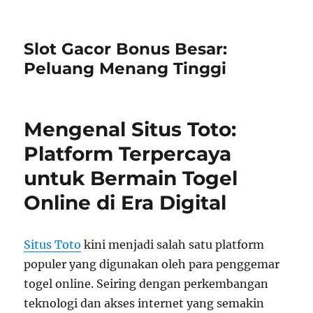
Slot Gacor Bonus Besar:
Peluang Menang Tinggi
Mengenal Situs Toto:
Platform Terpercaya
untuk Bermain Togel
Online di Era Digital
Situs Toto
kini menjadi salah satu platform
populer yang digunakan oleh para penggemar
togel online. Seiring dengan perkembangan
teknologi dan akses internet yang semakin