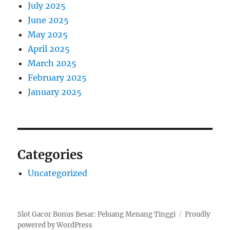
July 2025
June 2025
May 2025
April 2025
March 2025
February 2025
January 2025
Categories
Uncategorized
Slot Gacor Bonus Besar: Peluang Menang Tinggi
Proudly
powered by WordPress