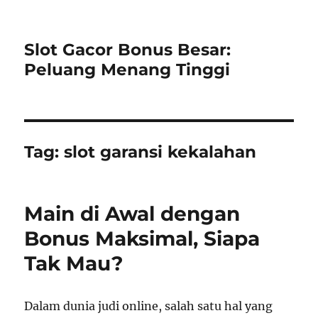
Slot Gacor Bonus Besar:
Peluang Menang Tinggi
Tag:
slot garansi kekalahan
Main di Awal dengan
Bonus Maksimal, Siapa
Tak Mau?
Dalam dunia judi online, salah satu hal yang