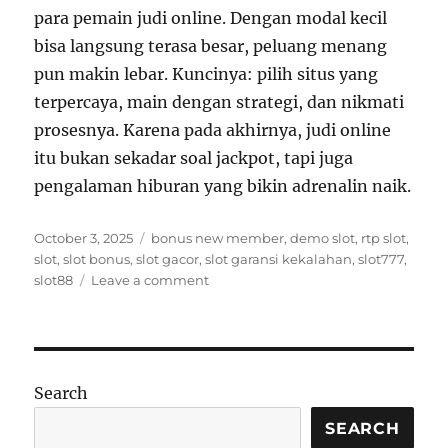
para pemain judi online. Dengan modal kecil
bisa langsung terasa besar, peluang menang
pun makin lebar. Kuncinya: pilih situs yang
terpercaya, main dengan strategi, dan nikmati
prosesnya. Karena pada akhirnya, judi online
itu bukan sekadar soal jackpot, tapi juga
pengalaman hiburan yang bikin adrenalin naik.
Posted
Tags
October 3, 2025
bonus new member
,
demo slot
,
rtp slot
,
on
slot
,
slot bonus
,
slot gacor
,
slot garansi kekalahan
,
slot777
,
on
slot88
Leave a comment
Main
di
Awal
dengan
Bonus
Search
Maksimal,
Siapa
SEARCH
Tak