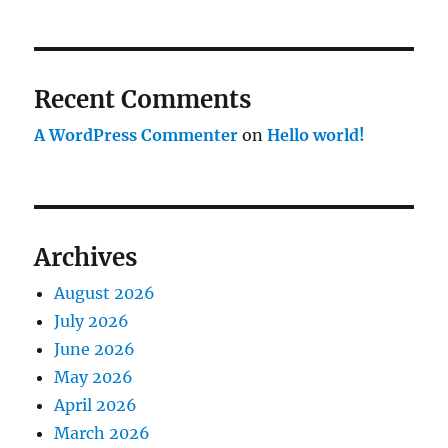
Recent Comments
A WordPress Commenter
on
Hello world!
Archives
August 2026
July 2026
June 2026
May 2026
April 2026
March 2026