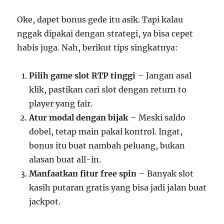
Oke, dapet bonus gede itu asik. Tapi kalau
nggak dipakai dengan strategi, ya bisa cepet
habis juga. Nah, berikut tips singkatnya:
Pilih game slot RTP tinggi
– Jangan asal
klik, pastikan cari slot dengan return to
player yang fair.
Atur modal dengan bijak
– Meski saldo
dobel, tetap main pakai kontrol. Ingat,
bonus itu buat nambah peluang, bukan
alasan buat all-in.
Manfaatkan fitur free spin
– Banyak slot
kasih putaran gratis yang bisa jadi jalan buat
jackpot.