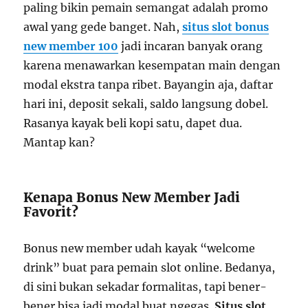
paling bikin pemain semangat adalah promo
awal yang gede banget. Nah,
situs slot bonus
new member 100
jadi incaran banyak orang
karena menawarkan kesempatan main dengan
modal ekstra tanpa ribet. Bayangin aja, daftar
hari ini, deposit sekali, saldo langsung dobel.
Rasanya kayak beli kopi satu, dapet dua.
Mantap kan?
Kenapa Bonus New Member Jadi
Favorit?
Bonus new member udah kayak “welcome
drink” buat para pemain slot online. Bedanya,
di sini bukan sekadar formalitas, tapi bener-
bener bisa jadi modal buat ngegas.
Situs slot