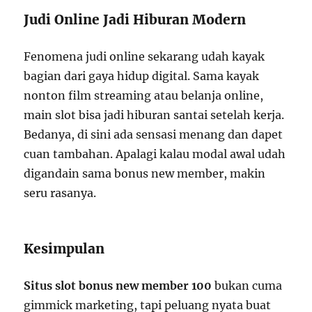
Judi Online Jadi Hiburan Modern
Fenomena judi online sekarang udah kayak
bagian dari gaya hidup digital. Sama kayak
nonton film streaming atau belanja online,
main slot bisa jadi hiburan santai setelah kerja.
Bedanya, di sini ada sensasi menang dan dapet
cuan tambahan. Apalagi kalau modal awal udah
digandain sama bonus new member, makin
seru rasanya.
Kesimpulan
Situs slot bonus new member 100
bukan cuma
gimmick marketing, tapi peluang nyata buat