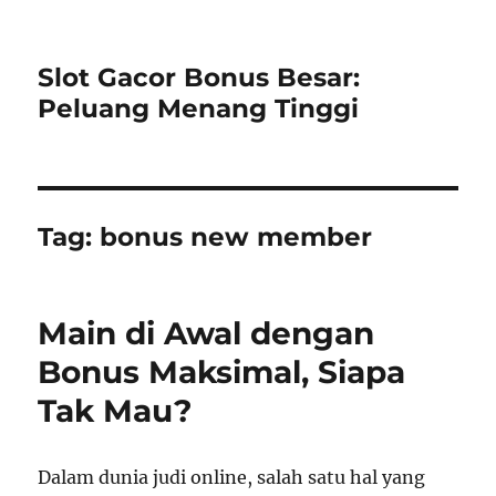
Slot Gacor Bonus Besar:
Peluang Menang Tinggi
Tag:
bonus new member
Main di Awal dengan
Bonus Maksimal, Siapa
Tak Mau?
Dalam dunia judi online, salah satu hal yang