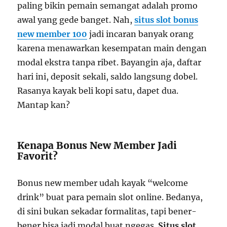
paling bikin pemain semangat adalah promo
awal yang gede banget. Nah,
situs slot bonus
new member 100
jadi incaran banyak orang
karena menawarkan kesempatan main dengan
modal ekstra tanpa ribet. Bayangin aja, daftar
hari ini, deposit sekali, saldo langsung dobel.
Rasanya kayak beli kopi satu, dapet dua.
Mantap kan?
Kenapa Bonus New Member Jadi
Favorit?
Bonus new member udah kayak “welcome
drink” buat para pemain slot online. Bedanya,
di sini bukan sekadar formalitas, tapi bener-
bener bisa jadi modal buat ngegas.
Situs slot