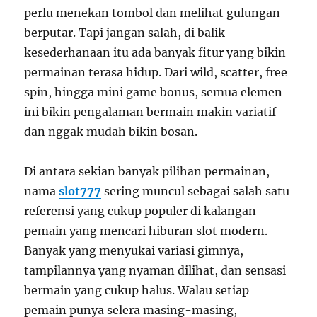
perlu menekan tombol dan melihat gulungan
berputar. Tapi jangan salah, di balik
kesederhanaan itu ada banyak fitur yang bikin
permainan terasa hidup. Dari wild, scatter, free
spin, hingga mini game bonus, semua elemen
ini bikin pengalaman bermain makin variatif
dan nggak mudah bikin bosan.
Di antara sekian banyak pilihan permainan,
nama
slot777
sering muncul sebagai salah satu
referensi yang cukup populer di kalangan
pemain yang mencari hiburan slot modern.
Banyak yang menyukai variasi gimnya,
tampilannya yang nyaman dilihat, dan sensasi
bermain yang cukup halus. Walau setiap
pemain punya selera masing-masing,