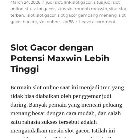
Posted
Tags
March 24, 2026
judi slot
,
link slot gacor
,
situs judi slot
on
online
,
situs slot gacor
,
situs slot mudah maxwin
,
situs slot
terbaru
,
slot
,
slot gacor
,
slot gacor gampang menang
,
slot
on
gacor hari ini
,
slot online
,
slot88
Leave a comment
Curi
Peluang
Jackpot
Slot Gacor dengan
di
Situs
Potensi Maxwin Lebih
Slot
Tinggi
Gacor
dengan
Cara
Cerdas
Bermain slot online saat ini menjadi tren yang
tidak bisa diabaikan oleh penggemar judi
daring. Banyak pemain yang mencari peluang
menang besar dengan cara mudah, dan salah
satu rahasia sukses tersebut adalah
mengandalkan mesin slot gacor. Istilah ini