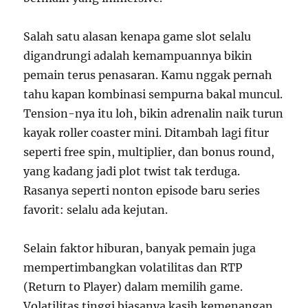
Salah satu alasan kenapa game slot selalu
digandrungi adalah kemampuannya bikin
pemain terus penasaran. Kamu nggak pernah
tahu kapan kombinasi sempurna bakal muncul.
Tension-nya itu loh, bikin adrenalin naik turun
kayak roller coaster mini. Ditambah lagi fitur
seperti free spin, multiplier, dan bonus round,
yang kadang jadi plot twist tak terduga.
Rasanya seperti nonton episode baru series
favorit: selalu ada kejutan.
Selain faktor hiburan, banyak pemain juga
mempertimbangkan volatilitas dan RTP
(Return to Player) dalam memilih game.
Volatilitas tinggi biasanya kasih kemenangan