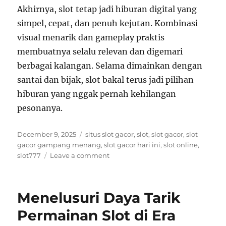
Akhirnya, slot tetap jadi hiburan digital yang
simpel, cepat, dan penuh kejutan. Kombinasi
visual menarik dan gameplay praktis
membuatnya selalu relevan dan digemari
berbagai kalangan. Selama dimainkan dengan
santai dan bijak, slot bakal terus jadi pilihan
hiburan yang nggak pernah kehilangan
pesonanya.
Posted
Tags
December 9, 2025
situs slot gacor
,
slot
,
slot gacor
,
slot
on
gacor gampang menang
,
slot gacor hari ini
,
slot online
,
on
slot777
Leave a comment
Sensasi
Seru
di
Menelusuri Daya Tarik
Balik
Putaran
Permainan Slot di Era
Slot