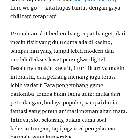
here we go — kita kupas tuntas dengan gaya
chill tapi tetap rapi.
Permainan slot berkembang cepat banget, dari
mesin fisik yang dulu cuma ada di kasino,
sampai kini yang tampil lebih modern dan
mudah diakses lewat perangkat digital.
Desainnya makin kreatif, fitur-fiturnya makin
interaktif, dan peluang menang juga terasa
lebih variatif. Para pengembang game
berlomba-lomba bikin tema unik: mulai dari
petualangan, budaya populer, sampai dunia
fantasi yang penuh animasi memanjakan mata.
Intinya, slot sekarang bukan cuma soal
keberuntungan, tapi juga soal pengalaman
bermain yang immersive.