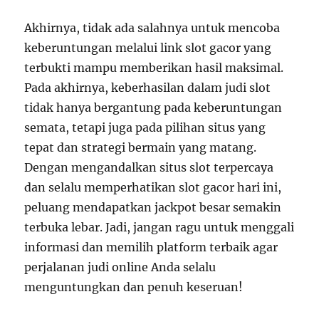
Akhirnya, tidak ada salahnya untuk mencoba
keberuntungan melalui link slot gacor yang
terbukti mampu memberikan hasil maksimal.
Pada akhirnya, keberhasilan dalam judi slot
tidak hanya bergantung pada keberuntungan
semata, tetapi juga pada pilihan situs yang
tepat dan strategi bermain yang matang.
Dengan mengandalkan situs slot terpercaya
dan selalu memperhatikan slot gacor hari ini,
peluang mendapatkan jackpot besar semakin
terbuka lebar. Jadi, jangan ragu untuk menggali
informasi dan memilih platform terbaik agar
perjalanan judi online Anda selalu
menguntungkan dan penuh keseruan!