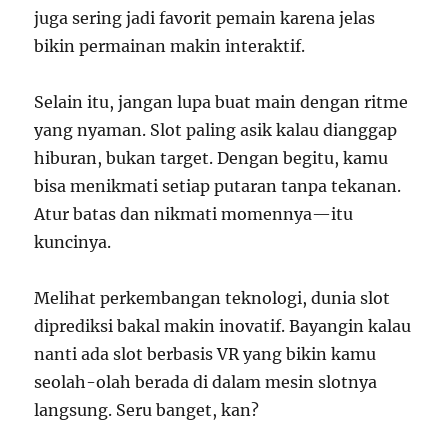
juga sering jadi favorit pemain karena jelas
bikin permainan makin interaktif.
Selain itu, jangan lupa buat main dengan ritme
yang nyaman. Slot paling asik kalau dianggap
hiburan, bukan target. Dengan begitu, kamu
bisa menikmati setiap putaran tanpa tekanan.
Atur batas dan nikmati momennya—itu
kuncinya.
Melihat perkembangan teknologi, dunia slot
diprediksi bakal makin inovatif. Bayangin kalau
nanti ada slot berbasis VR yang bikin kamu
seolah-olah berada di dalam mesin slotnya
langsung. Seru banget, kan?