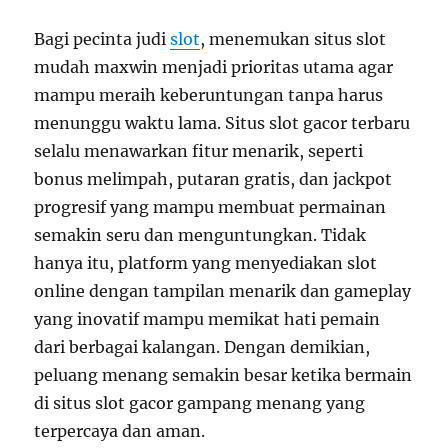
Bagi pecinta judi
slot
, menemukan situs slot
mudah maxwin menjadi prioritas utama agar
mampu meraih keberuntungan tanpa harus
menunggu waktu lama. Situs slot gacor terbaru
selalu menawarkan fitur menarik, seperti
bonus melimpah, putaran gratis, dan jackpot
progresif yang mampu membuat permainan
semakin seru dan menguntungkan. Tidak
hanya itu, platform yang menyediakan slot
online dengan tampilan menarik dan gameplay
yang inovatif mampu memikat hati pemain
dari berbagai kalangan. Dengan demikian,
peluang menang semakin besar ketika bermain
di situs slot gacor gampang menang yang
terpercaya dan aman.