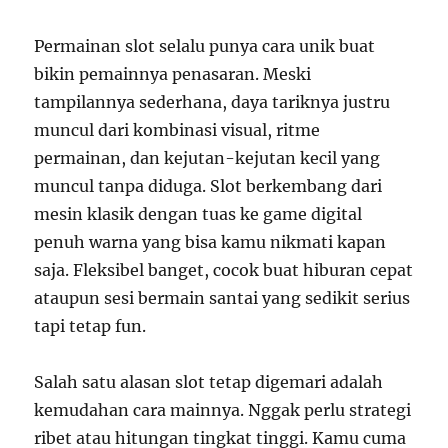
Permainan slot selalu punya cara unik buat
bikin pemainnya penasaran. Meski
tampilannya sederhana, daya tariknya justru
muncul dari kombinasi visual, ritme
permainan, dan kejutan-kejutan kecil yang
muncul tanpa diduga. Slot berkembang dari
mesin klasik dengan tuas ke game digital
penuh warna yang bisa kamu nikmati kapan
saja. Fleksibel banget, cocok buat hiburan cepat
ataupun sesi bermain santai yang sedikit serius
tapi tetap fun.
Salah satu alasan slot tetap digemari adalah
kemudahan cara mainnya. Nggak perlu strategi
ribet atau hitungan tingkat tinggi. Kamu cuma