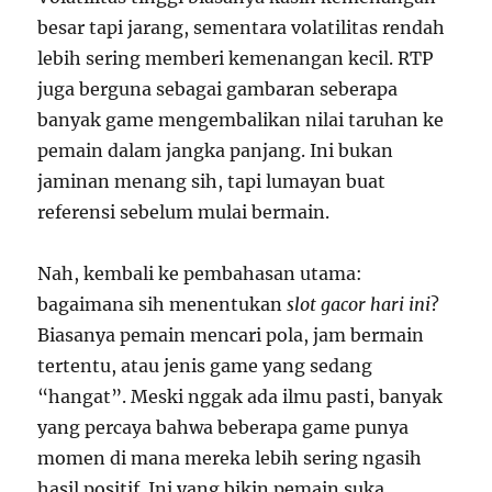
besar tapi jarang, sementara volatilitas rendah
lebih sering memberi kemenangan kecil. RTP
juga berguna sebagai gambaran seberapa
banyak game mengembalikan nilai taruhan ke
pemain dalam jangka panjang. Ini bukan
jaminan menang sih, tapi lumayan buat
referensi sebelum mulai bermain.
Nah, kembali ke pembahasan utama:
bagaimana sih menentukan
slot gacor hari ini
?
Biasanya pemain mencari pola, jam bermain
tertentu, atau jenis game yang sedang
“hangat”. Meski nggak ada ilmu pasti, banyak
yang percaya bahwa beberapa game punya
momen di mana mereka lebih sering ngasih
hasil positif. Ini yang bikin pemain suka