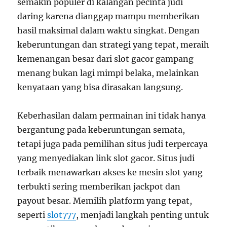
semakin populer di kalangan pecinta judi
daring karena dianggap mampu memberikan
hasil maksimal dalam waktu singkat. Dengan
keberuntungan dan strategi yang tepat, meraih
kemenangan besar dari slot gacor gampang
menang bukan lagi mimpi belaka, melainkan
kenyataan yang bisa dirasakan langsung.
Keberhasilan dalam permainan ini tidak hanya
bergantung pada keberuntungan semata,
tetapi juga pada pemilihan situs judi terpercaya
yang menyediakan link slot gacor. Situs judi
terbaik menawarkan akses ke mesin slot yang
terbukti sering memberikan jackpot dan
payout besar. Memilih platform yang tepat,
seperti
slot777
, menjadi langkah penting untuk