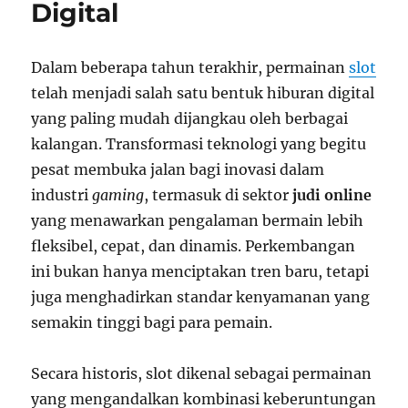
Digital
Modern
Dalam beberapa tahun terakhir, permainan
slot
telah menjadi salah satu bentuk hiburan digital
yang paling mudah dijangkau oleh berbagai
kalangan. Transformasi teknologi yang begitu
pesat membuka jalan bagi inovasi dalam
industri
gaming
, termasuk di sektor
judi online
yang menawarkan pengalaman bermain lebih
fleksibel, cepat, dan dinamis. Perkembangan
ini bukan hanya menciptakan tren baru, tetapi
juga menghadirkan standar kenyamanan yang
semakin tinggi bagi para pemain.
Secara historis, slot dikenal sebagai permainan
yang mengandalkan kombinasi keberuntungan