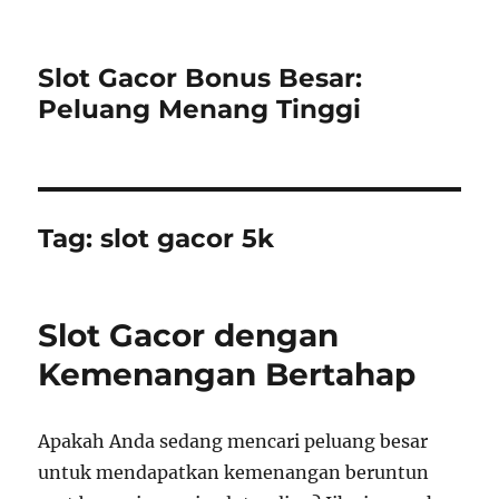
Slot Gacor Bonus Besar:
Peluang Menang Tinggi
Tag:
slot gacor 5k
Slot Gacor dengan
Kemenangan Bertahap
Apakah Anda sedang mencari peluang besar
untuk mendapatkan kemenangan beruntun