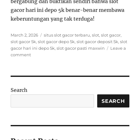
bergabung dan buktikan sendiri bahwa slot
gacor hari ini depo 5k benar-benar membawa
keberuntungan yang tak terduga!
Posted
Tags
March 2, 2026
situs slot gacor terbaru
,
slot
,
slot gacor
,
on
slot gacor 5k
,
slot gacor depo 5k
,
slot gacor deposit 5k
,
slot
gacor hari ini depo 5k
,
slot gacor pasti maxwin
Leave a
on
comment
Slot
Gacor
dengan
Kemenangan
Bertahap
Search
SEARCH