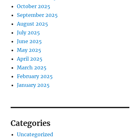
October 2025
September 2025
August 2025
July 2025
June 2025
May 2025
April 2025
March 2025
February 2025
January 2025
Categories
Uncategorized