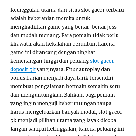
Keunggulan utama dari situs slot gacor terbaru
adalah keberanian mereka untuk
menghadirkan game yang benar-benar joss
dan mudah menang. Para pemain tidak perlu
khawatir akan kekalahan beruntun, karena
game ini dirancang dengan tingkat
kemenangan tinggi dan peluang
slot gacor
deposit 5k
yang nyata. Fitur autoplay dan
bonus harian menjadi daya tarik tersendiri,
membuat pengalaman bermain semakin seru
dan menguntungkan. Bahkan, bagi pemain
yang ingin menguji keberuntungan tanpa
harus mengeluarkan banyak modal, slot gacor
5k menjadi pilihan utama yang layak dicoba.
Jangan sampai ketinggalan, karena peluang ini