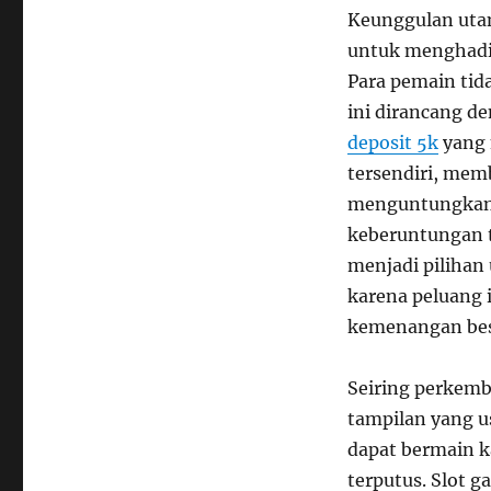
Keunggulan utam
untuk menghadi
Para pemain tid
ini dirancang d
deposit 5k
yang 
tersendiri, me
menguntungkan.
keberuntungan t
menjadi pilihan
karena peluang 
kemenangan bes
Seiring perkemb
tampilan yang us
dapat bermain k
terputus. Slot g