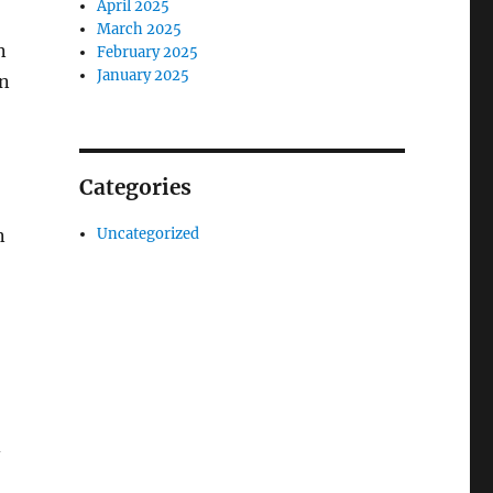
April 2025
March 2025
n
February 2025
January 2025
n
Categories
n
Uncategorized
-