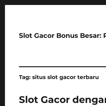
Slot Gacor Bonus Besar:
Tag:
situs slot gacor terbaru
Slot Gacor deng