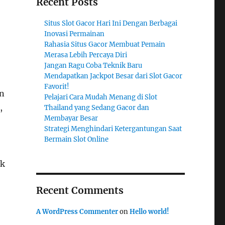
Recent Posts
Situs Slot Gacor Hari Ini Dengan Berbagai
Inovasi Permainan
Rahasia Situs Gacor Membuat Pemain
Merasa Lebih Percaya Diri
Jangan Ragu Coba Teknik Baru
Mendapatkan Jackpot Besar dari Slot Gacor
Favorit!
an
Pelajari Cara Mudah Menang di Slot
,
Thailand yang Sedang Gacor dan
Membayar Besar
Strategi Menghindari Ketergantungan Saat
Bermain Slot Online
ak
Recent Comments
A WordPress Commenter
on
Hello world!