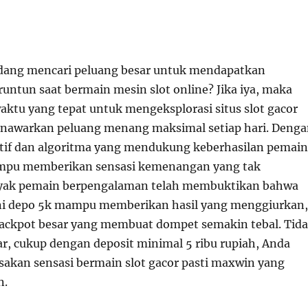
dang mencari peluang besar untuk mendapatkan
ntun saat bermain mesin slot online? Jika iya, maka
waktu yang tepat untuk mengeksplorasi situs slot gacor
enawarkan peluang menang maksimal setiap hari. Deng
vatif dan algoritma yang mendukung keberhasilan pemain
ampu memberikan sensasi kemenangan yang tak
nyak pemain berpengalaman telah membuktikan bahwa
 ini depo 5k mampu memberikan hasil yang menggiurkan,
ackpot besar yang membuat dompet semakin tebal. Tid
ar, cukup dengan deposit minimal 5 ribu rupiah, Anda
sakan sensasi bermain slot gacor pasti maxwin yang
n.