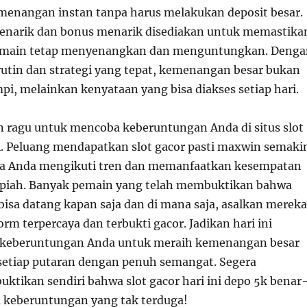
menangan instan tanpa harus melakukan deposit besar.
menarik dan bonus menarik disediakan untuk memastika
main tetap menyenangkan dan menguntungkan. Denga
rutin dan strategi yang tepat, kemenangan besar bukan
pi, melainkan kenyataan yang bisa diakses setiap hari.
n ragu untuk mencoba keberuntungan Anda di situs slot
ni. Peluang mendapatkan slot gacor pasti maxwin semaki
ika Anda mengikuti tren dan memanfaatkan kesempatan
rupiah. Banyak pemain yang telah membuktikan bahwa
isa datang kapan saja dan di mana saja, asalkan mereka
orm terpercaya dan terbukti gacor. Jadikan hari ini
keberuntungan Anda untuk meraih kemenangan besar
etiap putaran dengan penuh semangat. Segera
ktikan sendiri bahwa slot gacor hari ini depo 5k benar
keberuntungan yang tak terduga!