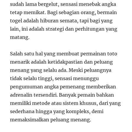
sudah lama bergelut, sensasi menebak angka
tetap memikat. Bagi sebagian orang, bermain
togel adalah hiburan semata, tapi bagi yang
lain, ini adalah strategi dan perhitungan yang
matang.
Salah satu hal yang membuat permainan toto
menarik adalah ketidakpastian dan peluang
menang yang selalu ada. Meski peluangnya
tidak selalu tinggi, sensasi menunggu
pengumuman angka pemenang memberikan
adrenalin tersendiri. Banyak pemain bahkan
memiliki metode atau sistem khusus, dari yang
sederhana hingga yang kompleks, demi
memaksimalkan peluang menang.