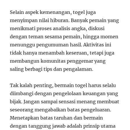
Selain aspek kemenangan, togel juga
menyimpan nilai hiburan. Banyak pemain yang
menikmati proses analisis angka, diskusi
dengan teman sesama pemain, hingga momen
menunggu pengumuman hasil. Aktivitas ini
tidak hanya menambah keseruan, tetapi juga
membangun komunitas penggemar yang
saling berbagi tips dan pengalaman.
Tak kalah penting, bermain togel harus selalu
diimbangi dengan pengelolaan keuangan yang
bijak. Jangan sampai sensasi menang membuat
seseorang mengabaikan batas pengeluaran.
Menetapkan batas taruhan dan bermain
dengan tanggung jawab adalah prinsip utama