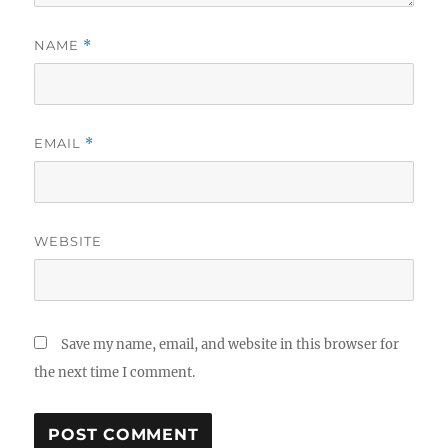
NAME
*
EMAIL
*
WEBSITE
Save my name, email, and website in this browser for
the next time I comment.