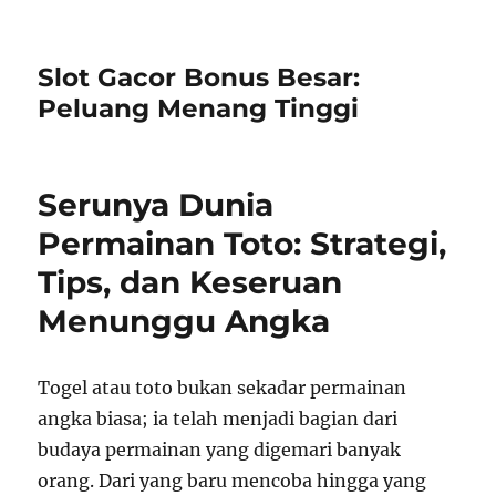
Slot Gacor Bonus Besar:
Peluang Menang Tinggi
Serunya Dunia
Permainan Toto: Strategi,
Tips, dan Keseruan
Menunggu Angka
Togel atau toto bukan sekadar permainan
angka biasa; ia telah menjadi bagian dari
budaya permainan yang digemari banyak
orang. Dari yang baru mencoba hingga yang