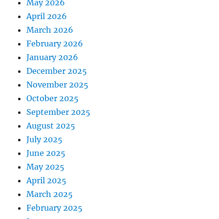
May 2026
April 2026
March 2026
February 2026
January 2026
December 2025
November 2025
October 2025
September 2025
August 2025
July 2025
June 2025
May 2025
April 2025
March 2025
February 2025