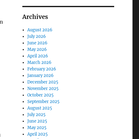
Archives
an
August 2026
July 2026
June 2026
May 2026
April 2026
March 2026
February 2026
January 2026
December 2025
November 2025
October 2025
September 2025
August 2025
July 2025
June 2025
May 2025
u
April 2025