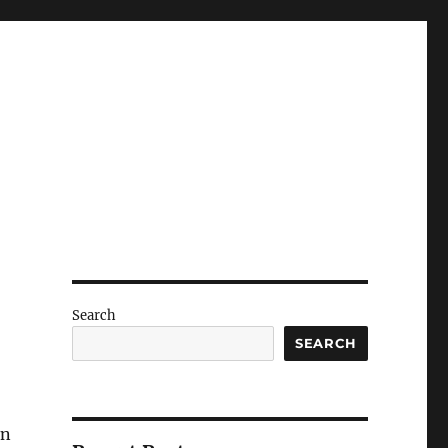
Search
SEARCH
an