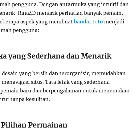
mah pengguna. Dengan antarmuka yang intuitif dan
menarik, Rina4D menarik perhatian banyak pemain.
 beberapa aspek yang membuat
bandar toto
menjadi
ramah pengguna:
a yang Sederhana dan Menarik
 desain yang bersih dan terorganisir, memudahkan
menavigasi situs. Tata letak yang sederhana
pemain baru dan berpengalaman untuk menemukan
tur tanpa kesulitan.
Pilihan Permainan