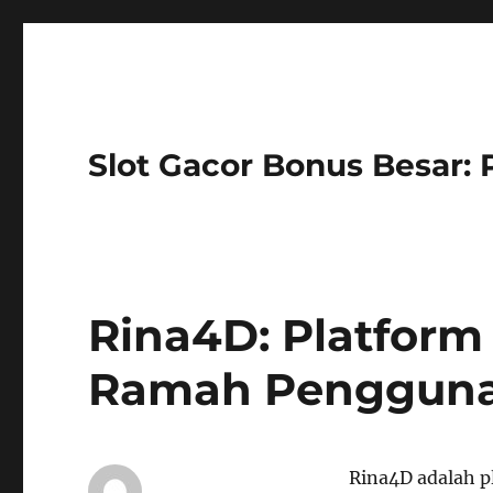
Slot Gacor Bonus Besar:
Rina4D: Platfor
Ramah Penggun
Rina4D adalah 