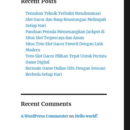
Recent Posts
Temukan Teknik Terbukti Mendominasi
Slot Gacor dan Raup Keuntungan Melimpah
Setiap Hari
Panduan Pemula Memenangkan Jackpot di
Situs Slot Terpercaya dan Aman
Situs Toto Slot Gacor Favorit Dengan Link
Modern
Toto Slot Gacor Pilihan Tepat Untuk Pecinta
Game Digital
Bermain Game Online Hits Dengan Sensasi
Berbeda Setiap Hari
Recent Comments
A WordPress Commenter
on
Hello world!