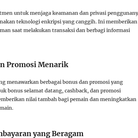
tmen untuk menjaga keamanan dan privasi penggunan
akan teknologi enkripsi yang canggih. Ini memberikan
man saat melakukan transaksi dan berbagi informasi
n Promosi Menarik
ring menawarkan berbagai bonus dan promosi yang
uk bonus selamat datang, cashback, dan promosi
emberikan nilai tambah bagi pemain dan meningkatkan
main.
mbayaran yang Beragam