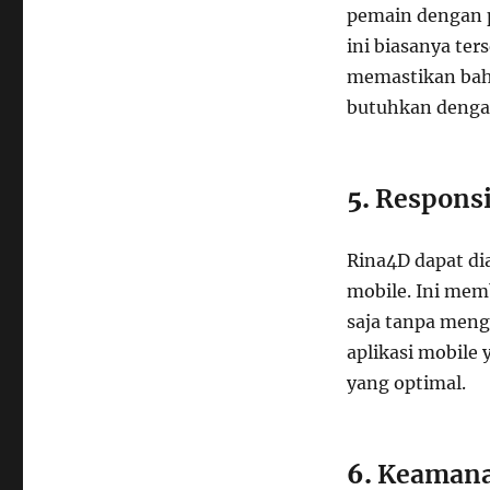
pemain dengan 
ini biasanya ters
memastikan bah
butuhkan denga
5.
Responsi
Rina4D dapat di
mobile. Ini mem
saja tanpa menga
aplikasi mobil
yang optimal.
6.
Keamanan