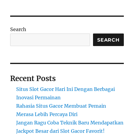
Search
SEARCH
Recent Posts
Situs Slot Gacor Hari Ini Dengan Berbagai
Inovasi Permainan
Rahasia Situs Gacor Membuat Pemain
Merasa Lebih Percaya Diri
Jangan Ragu Coba Teknik Baru Mendapatkan
Jackpot Besar dari Slot Gacor Favorit!