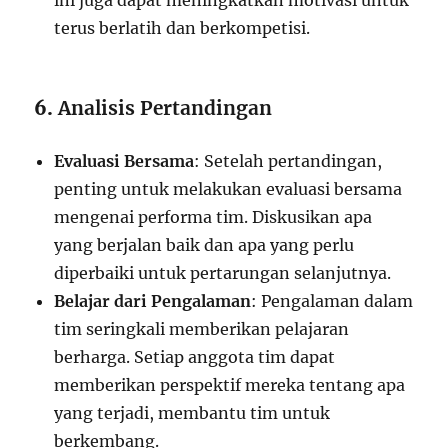
ini juga dapat meningkatkan motivasi untuk
terus berlatih dan berkompetisi.
6.
Analisis Pertandingan
Evaluasi Bersama
: Setelah pertandingan,
penting untuk melakukan evaluasi bersama
mengenai performa tim. Diskusikan apa
yang berjalan baik dan apa yang perlu
diperbaiki untuk pertarungan selanjutnya.
Belajar dari Pengalaman
: Pengalaman dalam
tim seringkali memberikan pelajaran
berharga. Setiap anggota tim dapat
memberikan perspektif mereka tentang apa
yang terjadi, membantu tim untuk
berkembang.