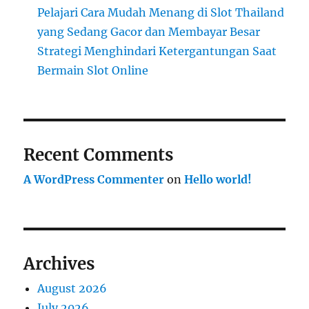
Pelajari Cara Mudah Menang di Slot Thailand
yang Sedang Gacor dan Membayar Besar
Strategi Menghindari Ketergantungan Saat
Bermain Slot Online
Recent Comments
A WordPress Commenter
on
Hello world!
Archives
August 2026
July 2026