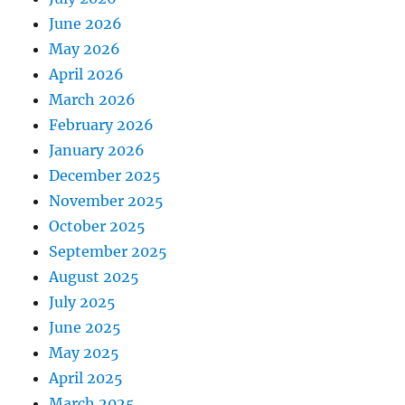
June 2026
May 2026
April 2026
March 2026
February 2026
January 2026
December 2025
November 2025
October 2025
September 2025
August 2025
July 2025
June 2025
May 2025
April 2025
March 2025