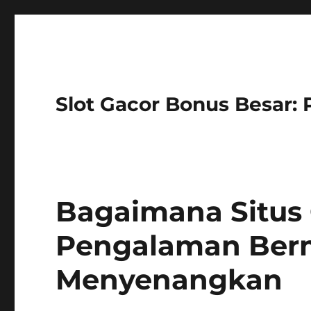
Slot Gacor Bonus Besar:
Bagaimana Situs
Pengalaman Berm
Menyenangkan