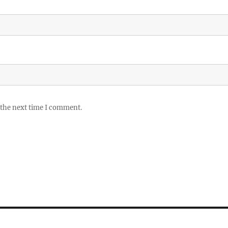
 the next time I comment.