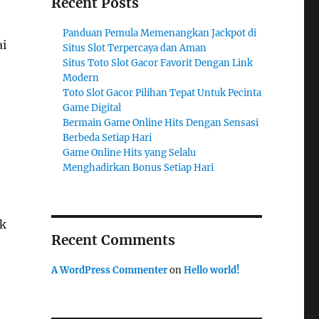
Recent Posts
Panduan Pemula Memenangkan Jackpot di
i
Situs Slot Terpercaya dan Aman
Situs Toto Slot Gacor Favorit Dengan Link
Modern
Toto Slot Gacor Pilihan Tepat Untuk Pecinta
Game Digital
Bermain Game Online Hits Dengan Sensasi
Berbeda Setiap Hari
Game Online Hits yang Selalu
Menghadirkan Bonus Setiap Hari
ik
Recent Comments
A WordPress Commenter
on
Hello world!