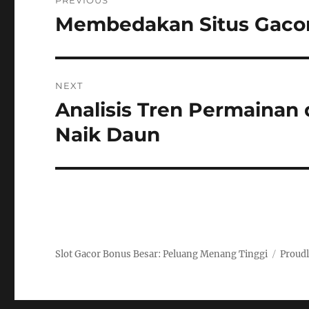
PREVIOUS
navigation
Membedakan Situs Gacor
Previous
post:
NEXT
Analisis Tren Permainan 
Next
post:
Naik Daun
Slot Gacor Bonus Besar: Peluang Menang Tinggi
Proud