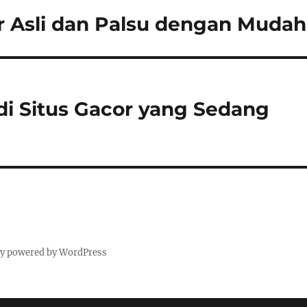
 Asli dan Palsu dengan Mudah
di Situs Gacor yang Sedang
ly powered by WordPress