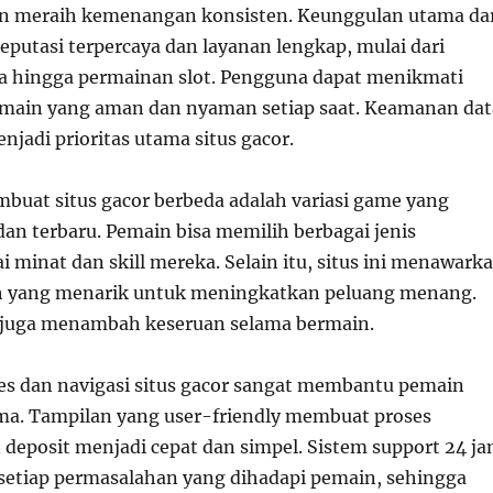
in meraih kemenangan konsisten. Keunggulan utama da
 reputasi terpercaya dan layanan lengkap, mulai dari
a hingga permainan slot. Pengguna dapat menikmati
main yang aman dan nyaman setiap saat. Keamanan dat
njadi prioritas utama situs gacor.
buat situs gacor berbeda adalah variasi game yang
dan terbaru. Pemain bisa memilih berbagai jenis
 minat dan skill mereka. Selain itu, situs ini menawark
 yang menarik untuk meningkatkan peluang menang.
no juga menambah keseruan selama bermain.
s dan navigasi situs gacor sangat membantu pemain
a. Tampilan yang user-friendly membuat proses
 deposit menjadi cepat dan simpel. Sistem support 24 j
etiap permasalahan yang dihadapi pemain, sehingga