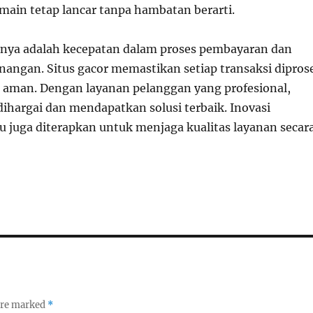
ain tetap lancar tanpa hambatan berarti.
nya adalah kecepatan dalam proses pembayaran dan
angan. Situs gacor memastikan setiap transaksi dipros
n aman. Dengan layanan pelanggan yang profesional,
ihargai dan mendapatkan solusi terbaik. Inovasi
ru juga diterapkan untuk menjaga kualitas layanan secar
 are marked
*