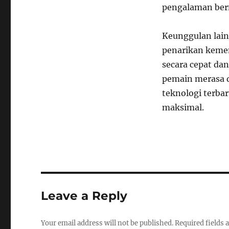
pengalaman berm
Keunggulan lain
penarikan kemen
secara cepat da
pemain merasa d
teknologi terba
maksimal.
Leave a Reply
Your email address will not be published.
Required fields