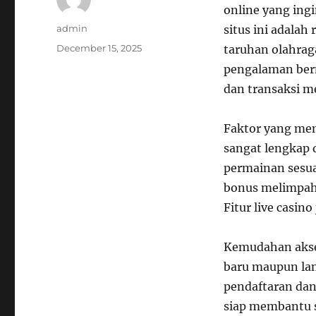
online yang ing
Author
admin
situs ini adalah
Posted
December 15, 2025
taruhan olahrag
on
pengalaman ber
dan transaksi me
Faktor yang mem
sangat lengkap 
permainan sesuai
bonus melimpah
Fitur live casi
Kemudahan akse
baru maupun lam
pendaftaran dan
siap membantu s