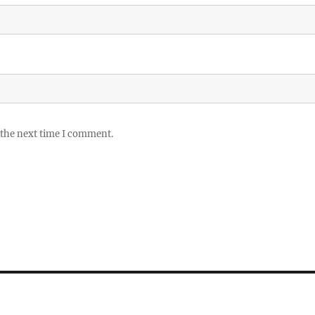
 the next time I comment.