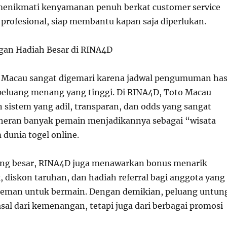
menikmati kenyamanan penuh berkat customer service
profesional, siap membantu kapan saja diperlukan.
gan Hadiah Besar di RINA4D
 Macau sangat digemari karena jadwal pengumuman has
peluang menang yang tinggi. Di RINA4D, Toto Macau
 sistem yang adil, transparan, dan odds yang sangat
 heran banyak pemain menjadikannya sebagai “wisata
 dunia togel online.
ang besar, RINA4D juga menawarkan bonus menarik
, diskon taruhan, dan hadiah referral bagi anggota yang
teman untuk bermain. Dengan demikian, peluang untun
sal dari kemenangan, tetapi juga dari berbagai promosi