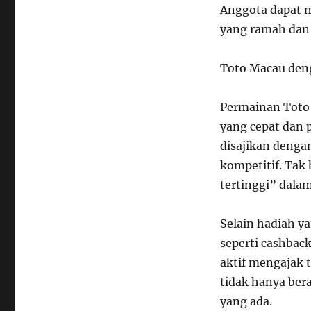
Anggota dapat 
yang ramah dan 
Toto Macau den
Permainan Toto
yang cepat dan 
disajikan dengan
kompetitif. Tak
tertinggi” dalam
Selain hadiah y
seperti cashback
aktif mengajak 
tidak hanya bera
yang ada.