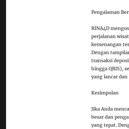
Pengalaman Berm
RINA4D mengusu
perjalanan wisat
kemenangan tera
Dengan tampilan
transaksi depos
hingga QRIS), 
yang lancar dan
Kesimpulan
Jika Anda menca
besar dan penga
yang tepat. Den