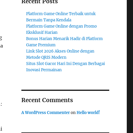
Recent Posts
Platform Game Online Terbaik untuk
Bermain Tanpa Kendala
Platform Game Online dengan Promo
Eksklusif Harian
g
Bonus Harian Menarik Hadir di Platform
Game Premium
ma
Link Slot 2026 Akses Online dengan
Metode QRIS Modern
Situs Slot Gacor Hari Ini Dengan Berbagai
Inovasi Permainan
Recent Comments
:
A WordPress Commenter
on
Hello world!
i