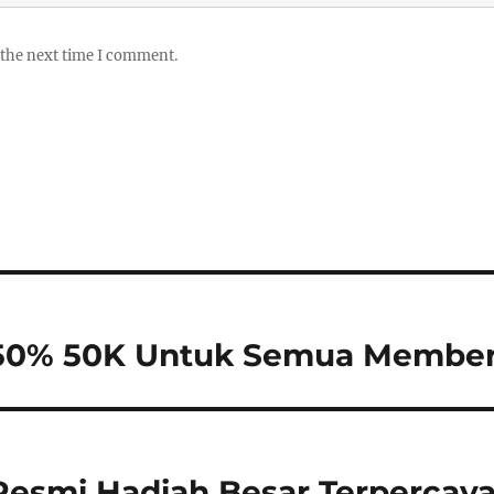
 the next time I comment.
s 50% 50K Untuk Semua Membe
 Resmi Hadiah Besar Terpercay