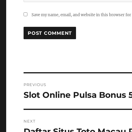
Save my name, email, and website in this browser for
Post
PREVIOUS
navigation
Slot Online Pulsa Bonu
Previous
post:
NEXT
Daftar Situs Toto Macau
Next