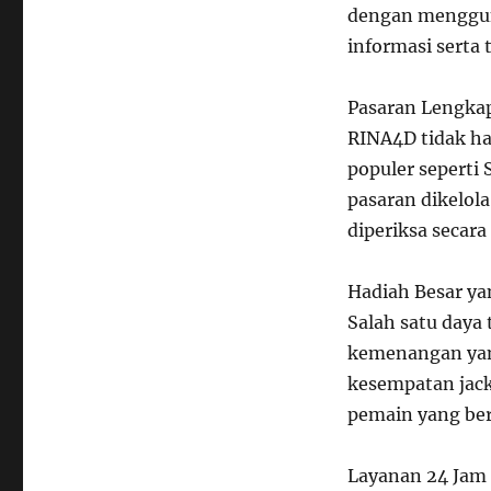
dengan menggun
informasi serta 
Pasaran Lengkap
RINA4D tidak ha
populer seperti
pasaran dikelola
diperiksa secara
Hadiah Besar y
Salah satu daya
kemenangan yang
kesempatan jack
pemain yang be
Layanan 24 Jam