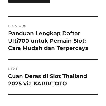
Post
PREVIOUS
navigation
Panduan Lengkap Daftar
Previous
post:
Ulti700 untuk Pemain Slot:
Cara Mudah dan Terpercaya
NEXT
Cuan Deras di Slot Thailand
Next
post:
2025 via KARIRTOTO