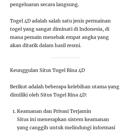
pengeluaran secara langsung.
Togel 4D adalah salah satu jenis permainan
togel yang sangat diminati di Indonesia, di
mana pemain menebak empat angka yang
akan ditarik dalam hasil resmi.
Keunggulan Situs Togel Rina 4D
Berikut adalah beberapa kelebihan utama yang
dimiliki oleh Situs Togel Rina 4D:
Keamanan dan Privasi Terjamin
Situs ini menerapkan sistem keamanan
yang canggih untuk melindungi informasi