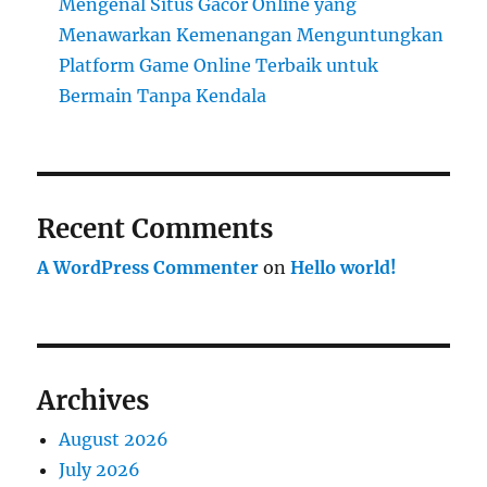
Mengenal Situs Gacor Online yang
Menawarkan Kemenangan Menguntungkan
Platform Game Online Terbaik untuk
Bermain Tanpa Kendala
Recent Comments
A WordPress Commenter
on
Hello world!
Archives
August 2026
July 2026