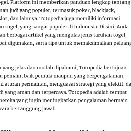
togel. Platform ini memberikan panduan lengkap tentang
nan judi yang populer, termasuk poker, blackjack,
slot, dan lainnya. Totopedia juga memiliki informasi
n togel, yang sangat populer di Indonesia. Di sini, Anda
 berbagai artikel yang mengulas jenis taruhan togel,
apat digunakan, serta tips untuk memaksimalkan peluan
yang jelas dan mudah dipahami, Totopedia bertujuan
 pemain, baik pemula maupun yang berpengalaman,
aturan permainan, menguasai strategi yang efektif, d
udi yang aman dan terpercaya. Totopedia adalah tempat
 mereka yang ingin meningkatkan pengalaman bermain
ecara bertanggung jawab.