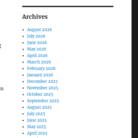
Archives
August 2026
July 2026
June 2026
g
May 2026
April 2026
March 2026
February 2026
January 2026
December 2025
an
November 2025
October 2025
September 2025
August 2025
July 2025
June 2025
May 2025
April 2025