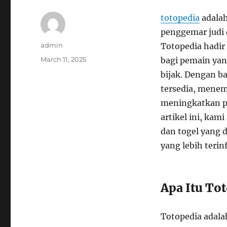
totopedia
adalah
penggemar judi 
Author
admin
Totopedia hadir
Posted
March 11, 2025
bagi pemain yang
on
bijak. Dengan ba
tersedia, menem
meningkatkan p
artikel ini, kam
dan togel yang 
yang lebih terin
Apa Itu To
Totopedia adal