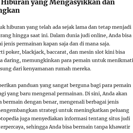
: Hiburan yang Mengasyikkan dan
ngkan
uk hiburan yang telah ada sejak lama dan tetap menjadi
rang hingga saat ini. Dalam dunia judi online, Anda bisa
i jenis permainan kapan saja dan di mana saja.
i poker, blackjack, baccarat, dan mesin slot kini bisa
ra daring, memungkinkan para pemain untuk menikmat
ngsung dari kenyamanan rumah mereka.
erikan panduan yang sangat berguna bagi para pemain
bagi yang baru mengenal permainan. Di sini, Anda akan
a bermain dengan benar, mengenali berbagai jenis
 mengembangkan strategi untuk meningkatkan peluang
opedia juga menyediakan informasi tentang situs judi
erpercaya, sehingga Anda bisa bermain tanpa khawatir