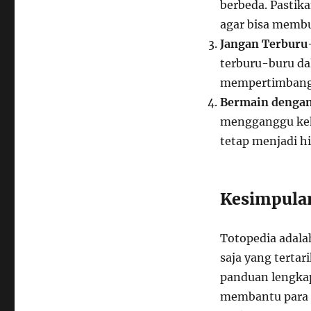
berbeda. Pasti
agar bisa membu
Jangan Terburu
terburu-buru da
mempertimbangk
Bermain dengan
mengganggu keh
tetap menjadi h
Kesimpula
Totopedia adala
saja yang terta
panduan lengkap,
membantu para 