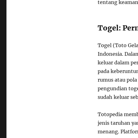
tentang keamana
Togel: Per
Togel (Toto Gel
Indonesia. Dala
keluar dalam pe
pada keberuntu
rumus atau pola
pengundian toge
sudah keluar se
Totopedia membe
jenis taruhan ya
menang. Platfor