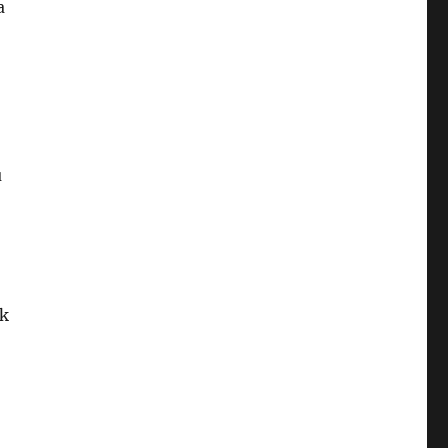
a
u
ak