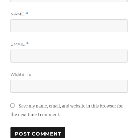
NAME
*
EMAIL
*
WEBSITE
Save my name, email, and website in this browser for
the next time I comment.