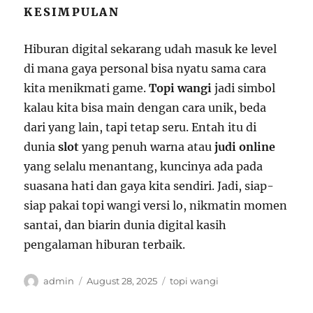
KESIMPULAN
Hiburan digital sekarang udah masuk ke level
di mana gaya personal bisa nyatu sama cara
kita menikmati game.
Topi wangi
jadi simbol
kalau kita bisa main dengan cara unik, beda
dari yang lain, tapi tetap seru. Entah itu di
dunia
slot
yang penuh warna atau
judi online
yang selalu menantang, kuncinya ada pada
suasana hati dan gaya kita sendiri. Jadi, siap-
siap pakai topi wangi versi lo, nikmatin momen
santai, dan biarin dunia digital kasih
pengalaman hiburan terbaik.
Author
Posted
Tags
admin
August 28, 2025
topi wangi
on