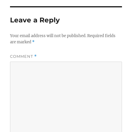
Leave a Reply
Your email address will not be published.
Required fields
are marked
*
COMMENT
*