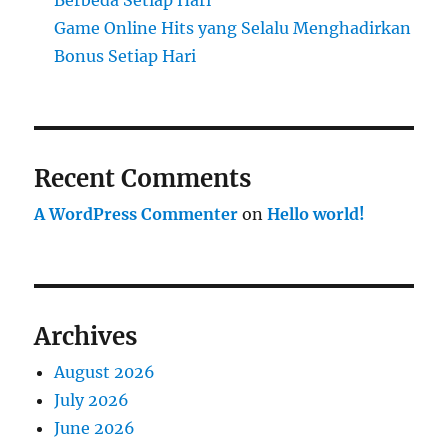
Berbeda Setiap Hari
Game Online Hits yang Selalu Menghadirkan
Bonus Setiap Hari
Recent Comments
A WordPress Commenter
on
Hello world!
Archives
August 2026
July 2026
June 2026