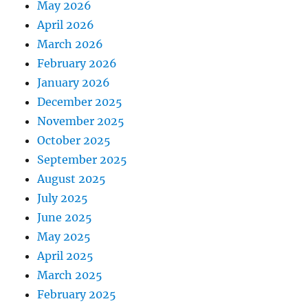
May 2026
April 2026
March 2026
February 2026
January 2026
December 2025
November 2025
October 2025
September 2025
August 2025
July 2025
June 2025
May 2025
April 2025
March 2025
February 2025