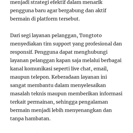
menjadi strategi efektif dalam menarik
pengguna baru agar bergabung dan aktif
bermain di platform tersebut.
Dari segi layanan pelanggan, Tongtoto
menyediakan tim support yang profesional dan
responsif. Pengguna dapat menghubungi
layanan pelanggan kapan saja melalui berbagai
kanal komunikasi seperti live chat, email,
maupun telepon. Keberadaan layanan ini
sangat membantu dalam menyelesaikan
masalah teknis maupun memberikan informasi
terkait permainan, sehingga pengalaman
bermain menjadi lebih menyenangkan dan
tanpa hambatan.