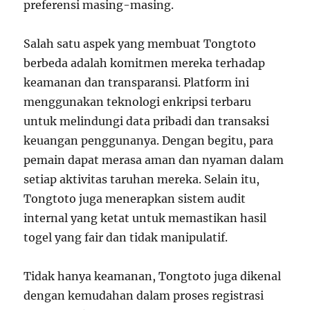
preferensi masing-masing.
Salah satu aspek yang membuat Tongtoto
berbeda adalah komitmen mereka terhadap
keamanan dan transparansi. Platform ini
menggunakan teknologi enkripsi terbaru
untuk melindungi data pribadi dan transaksi
keuangan penggunanya. Dengan begitu, para
pemain dapat merasa aman dan nyaman dalam
setiap aktivitas taruhan mereka. Selain itu,
Tongtoto juga menerapkan sistem audit
internal yang ketat untuk memastikan hasil
togel yang fair dan tidak manipulatif.
Tidak hanya keamanan, Tongtoto juga dikenal
dengan kemudahan dalam proses registrasi