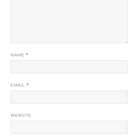
NAME
*
EMAIL
*
WEBSITE