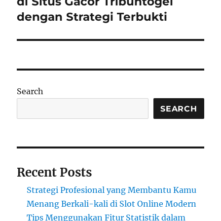
di Situs Gacor Tribuntogel
dengan Strategi Terbukti
Search
SEARCH
Recent Posts
Strategi Profesional yang Membantu Kamu
Menang Berkali-kali di Slot Online Modern
Tips Menggunakan Fitur Statistik dalam