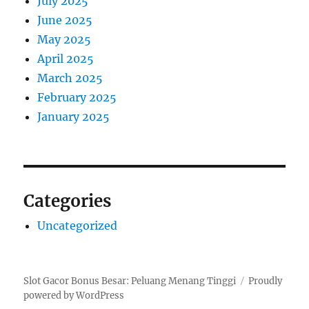
July 2025
June 2025
May 2025
April 2025
March 2025
February 2025
January 2025
Categories
Uncategorized
Slot Gacor Bonus Besar: Peluang Menang Tinggi
Proudly
powered by WordPress