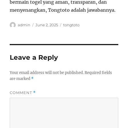
bermain togel yang aman, transparan, dan
menyenangkan, Tongtoto adalah jawabannya.
Author
Posted
Tags
admin
June 2, 2025
tongtoto
on
Leave a Reply
Your email address will not be published.
Required fields
are marked
*
COMMENT
*