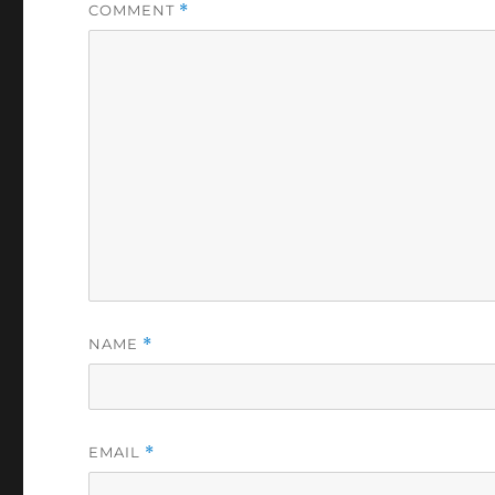
COMMENT
*
NAME
*
EMAIL
*