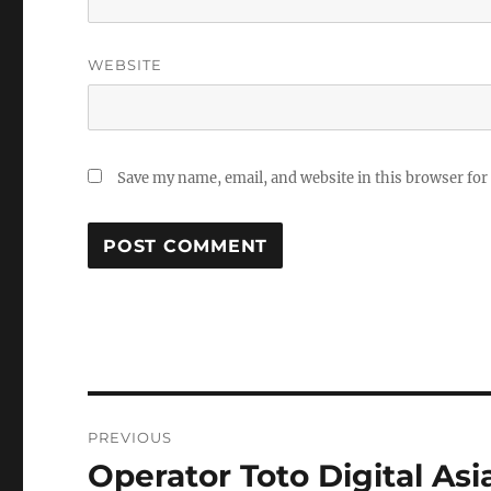
WEBSITE
Save my name, email, and website in this browser for
Post
PREVIOUS
navigation
Operator Toto Digital Asi
Previous