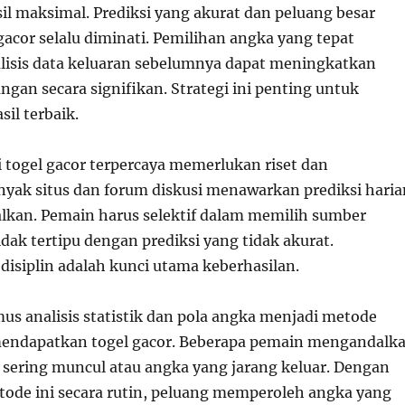
l maksimal. Prediksi yang akurat dan peluang besar
acor selalu diminati. Pemilihan angka yang tepat
lisis data keluaran sebelumnya dapat meningkatkan
gan secara signifikan. Strategi ini penting untuk
il terbaik.
i togel gacor terpercaya memerlukan riset dan
yak situs dan forum diskusi menawarkan prediksi haria
alkan. Pemain harus selektif dalam memilih sumber
idak tertipu dengan prediksi yang tidak akurat.
disiplin adalah kunci utama keberhasilan.
s analisis statistik dan pola angka menjadi metode
mendapatkan togel gacor. Beberapa pemain mengandalk
 sering muncul atau angka yang jarang keluar. Dengan
de ini secara rutin, peluang memperoleh angka yang