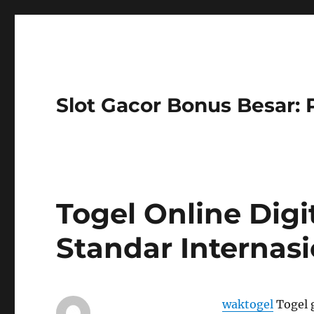
Slot Gacor Bonus Besar:
Togel Online Digi
Standar Internasi
waktogel
Togel 