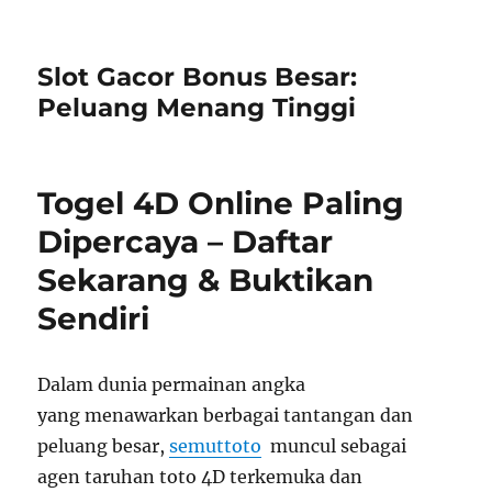
Slot Gacor Bonus Besar:
Peluang Menang Tinggi
Togel 4D Online Paling
Dipercaya – Daftar
Sekarang & Buktikan
Sendiri
Dalam dunia permainan angka
yang menawarkan berbagai tantangan dan
peluang besar,
semuttoto
muncul sebagai
agen taruhan toto 4D terkemuka dan