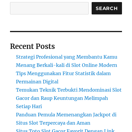
SEARCH
Recent Posts
Strategi Profesional yang Membantu Kamu
Menang Berkali-kali di Slot Online Modern
Tips Menggunakan Fitur Statistik dalam
Permainan Digital
Temukan Teknik Terbukti Mendominasi Slot
Gacor dan Raup Keuntungan Melimpah
Setiap Hari
Panduan Pemula Memenangkan Jackpot di
Situs Slot Terpercaya dan Aman
Situs Toto Slot Gacor Favorit Dengan Link