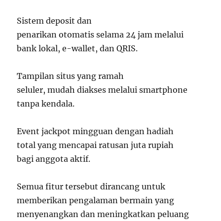
Sistem deposit dan
penarikan otomatis selama 24 jam melalui
bank lokal, e-wallet, dan QRIS.
Tampilan situs yang ramah
seluler, mudah diakses melalui smartphone
tanpa kendala.
Event jackpot mingguan dengan hadiah
total yang mencapai ratusan juta rupiah
bagi anggota aktif.
Semua fitur tersebut dirancang untuk
memberikan pengalaman bermain yang
menyenangkan dan meningkatkan peluang