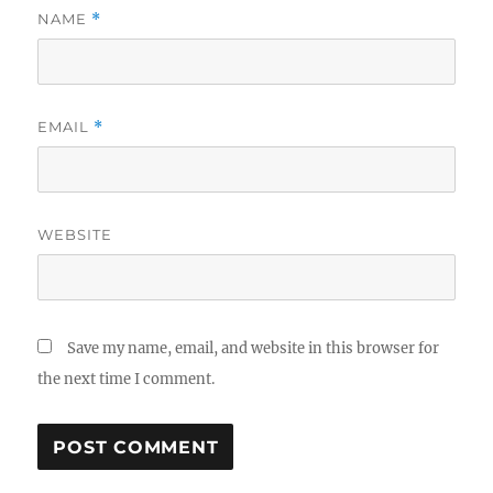
NAME
*
EMAIL
*
WEBSITE
Save my name, email, and website in this browser for
the next time I comment.