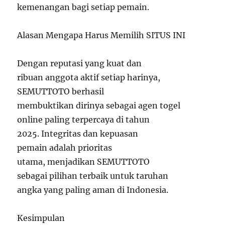
kemenangan bagi setiap pemain.
Alasan Mengapa Harus Memilih SITUS INI
Dengan reputasi yang kuat dan
ribuan anggota aktif setiap harinya,
SEMUTTOTO berhasil
membuktikan dirinya sebagai agen togel
online paling terpercaya di tahun
2025. Integritas dan kepuasan
pemain adalah prioritas
utama, menjadikan SEMUTTOTO
sebagai pilihan terbaik untuk taruhan
angka yang paling aman di Indonesia.
Kesimpulan