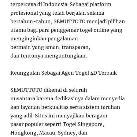
terpercaya di Indonesia. Sebagai platform
profesional yang telah berjalan selama
bertahun-tahun, SEMUTTOTO menjadi pilihan
utama bagi para penggemar togel online yang
menginginkan pengalaman
bermain yang aman, transparan,
dan tentunya menguntungkan.
Keunggulan Sebagai Agen Togel 4D Terbaik
SEMUTTOTO dikenal di seluruh
nusantara karena dedikasinya dalam menyedia
kan layanan berkualitas serta sistem taruhan
yang adil. Situs ini menyajikan beragam
pasar populer seperti Togel Singapore,
Hongkong, Macau, Sydney, dan