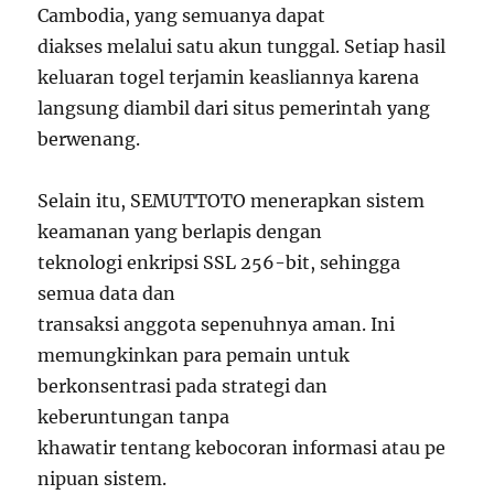
Cambodia, yang semuanya dapat
diakses melalui satu akun tunggal. Setiap hasil
keluaran togel terjamin keasliannya karena
langsung diambil dari situs pemerintah yang
berwenang.
Selain itu, SEMUTTOTO menerapkan sistem
keamanan yang berlapis dengan
teknologi enkripsi SSL 256-bit, sehingga
semua data dan
transaksi anggota sepenuhnya aman. Ini
memungkinkan para pemain untuk
berkonsentrasi pada strategi dan
keberuntungan tanpa
khawatir tentang kebocoran informasi atau pe
nipuan sistem.