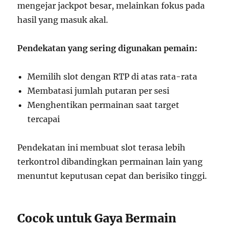
mengejar jackpot besar, melainkan fokus pada
hasil yang masuk akal.
Pendekatan yang sering digunakan pemain:
Memilih slot dengan RTP di atas rata-rata
Membatasi jumlah putaran per sesi
Menghentikan permainan saat target
tercapai
Pendekatan ini membuat slot terasa lebih
terkontrol dibandingkan permainan lain yang
menuntut keputusan cepat dan berisiko tinggi.
Cocok untuk Gaya Bermain