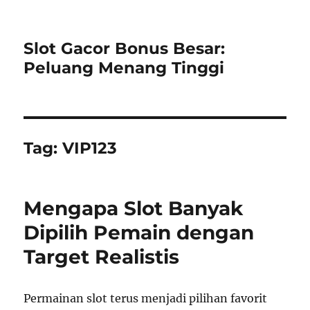
Slot Gacor Bonus Besar:
Peluang Menang Tinggi
Tag:
VIP123
Mengapa Slot Banyak
Dipilih Pemain dengan
Target Realistis
Permainan slot terus menjadi pilihan favorit