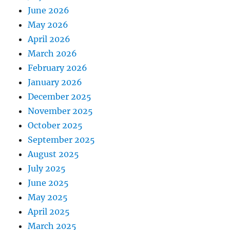
June 2026
May 2026
April 2026
March 2026
February 2026
January 2026
December 2025
November 2025
October 2025
September 2025
August 2025
July 2025
June 2025
May 2025
April 2025
March 2025