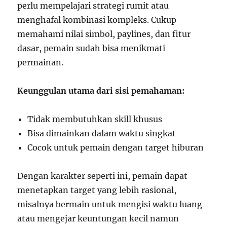
perlu mempelajari strategi rumit atau
menghafal kombinasi kompleks. Cukup
memahami nilai simbol, paylines, dan fitur
dasar, pemain sudah bisa menikmati
permainan.
Keunggulan utama dari sisi pemahaman:
Tidak membutuhkan skill khusus
Bisa dimainkan dalam waktu singkat
Cocok untuk pemain dengan target hiburan
Dengan karakter seperti ini, pemain dapat
menetapkan target yang lebih rasional,
misalnya bermain untuk mengisi waktu luang
atau mengejar keuntungan kecil namun