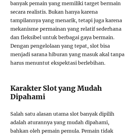
banyak pemain yang memiliki target bermain
secara realistis. Bukan hanya karena
tampilannya yang menarik, tetapi juga karena
mekanisme permainan yang relatif sederhana
dan fleksibel untuk berbagai gaya bermain.
Dengan pengelolaan yang tepat, slot bisa
menjadi sarana hiburan yang masuk akal tanpa
harus menuntut ekspektasi berlebihan.
Karakter Slot yang Mudah
Dipahami
Salah satu alasan utama slot banyak dipilih
adalah aturannya yang mudah dipahami,
bahkan oleh pemain pemula. Pemain tidak