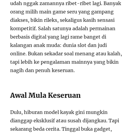
udah nggak zamannya ribet-ribet lagi. Banyak
orang milih main game seru yang gampang
diakses, bikin rileks, sekaligus kasih sensasi
kompetitif. Salah satunya adalah permainan
berbasis digital yang lagi rame banget di
kalangan anak muda: dunia slot dan judi
online. Bukan sekadar soal menang atau kalah,
tapi lebih ke pengalaman mainnya yang bikin
nagih dan penuh keseruan.
Awal Mula Keseruan
Dulu, hiburan model kayak gini mungkin
dianggap eksklusif atau susah dijangkau. Tapi
sekarang beda cerita. Tinggal buka gadget,