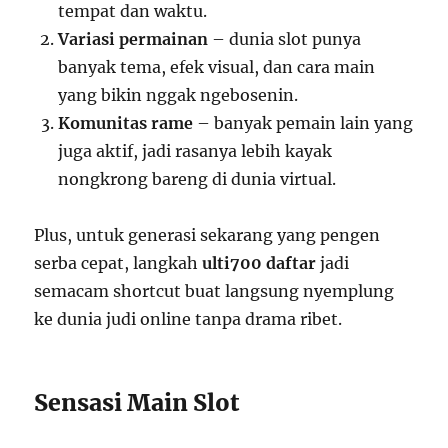
tempat dan waktu.
Variasi permainan
– dunia slot punya
banyak tema, efek visual, dan cara main
yang bikin nggak ngebosenin.
Komunitas rame
– banyak pemain lain yang
juga aktif, jadi rasanya lebih kayak
nongkrong bareng di dunia virtual.
Plus, untuk generasi sekarang yang pengen
serba cepat, langkah
ulti700 daftar
jadi
semacam shortcut buat langsung nyemplung
ke dunia judi online tanpa drama ribet.
Sensasi Main Slot