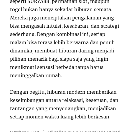
seperti SURYA88, permainan slot, maupun
togel bukan hanya sekadar hiburan semata.
Mereka juga menciptakan pengalaman yang
bisa mengasah intuisi, kesabaran, dan strategi
sederhana. Dengan kombinasi ini, setiap
malam bisa terasa lebih berwarna dan penuh
dinamika, membuat hiburan daring menjadi
pilihan menarik bagi siapa saja yang ingin
menikmati sensasi berbeda tanpa harus
meninggalkan rumah.
Dengan begitu, hiburan modern memberikan
keseimbangan antara relaksasi, keseruan, dan
tantangan yang menyenangkan, menjadikan
setiap momen waktu luang lebih berkesan.
Posted
Tags