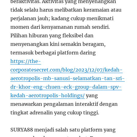
beraktivitas. Aktivitas yang menyenangkan
tidak selalu harus melibatkan keramaian atau
perjalanan jauh; kadang cukup menikmati
momen dari kenyamanan rumah sendiri.
Pilihan hiburan yang fleksibel dan
menyenangkan kini semakin beragam,
termasuk berbagai platform daring
https://the-
corporatesecret.com/blog/2023/12/07/kedah-
aerotropolis-mb-sanusi-selamatkan-tan-sri-
dr-khor-eng-chuen-eck-group-dalam-spv-
kedah-aerotropolis-holdings/
yang
menawarkan pengalaman interaktif dengan
tingkat adrenalin yang cukup tinggi.
SURYA88 menjadi salah satu platform yang