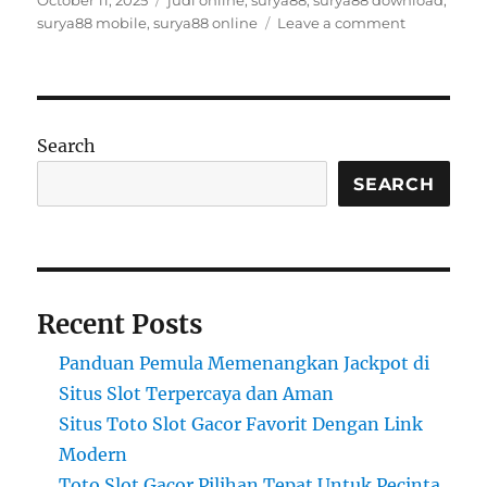
October 11, 2025
judi online
,
surya88
,
surya88 download
,
on
on
surya88 mobile
,
surya88 online
Leave a comment
Menyambu
Keseruan
di
Setiap
Malam
Search
SEARCH
Recent Posts
Panduan Pemula Memenangkan Jackpot di
Situs Slot Terpercaya dan Aman
Situs Toto Slot Gacor Favorit Dengan Link
Modern
Toto Slot Gacor Pilihan Tepat Untuk Pecinta