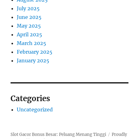
July 2025
June 2025
May 2025
April 2025
March 2025
February 2025
January 2025
Categories
Uncategorized
Slot Gacor Bonus Besar: Peluang Menang Tinggi
Proudly