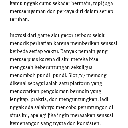
kamu nggak cuma sekadar bermain, tapi juga
merasa nyaman dan percaya diri dalam setiap
taruhan.
Inovasi dari game slot gacor terbaru selalu
menarik perhatian karena memberikan sensasi
berbeda setiap waktu. Banyak pemain yang
merasa puas karena di sini mereka bisa
mengasah keberuntungan sekaligus
menambah pundi-pundi. Slot777 memang
dikenal sebagai salah satu platform yang
menawarkan pengalaman bermain yang
lengkap, praktis, dan menguntungkan. Jadi,
nggak ada salahnya mencoba peruntungan di
situs ini, apalagi jika ingin merasakan sensasi
kemenangan yang nyata dan konsisten.