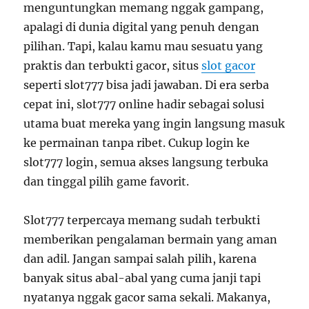
menguntungkan memang nggak gampang,
apalagi di dunia digital yang penuh dengan
pilihan. Tapi, kalau kamu mau sesuatu yang
praktis dan terbukti gacor, situs
slot gacor
seperti slot777 bisa jadi jawaban. Di era serba
cepat ini, slot777 online hadir sebagai solusi
utama buat mereka yang ingin langsung masuk
ke permainan tanpa ribet. Cukup login ke
slot777 login, semua akses langsung terbuka
dan tinggal pilih game favorit.
Slot777 terpercaya memang sudah terbukti
memberikan pengalaman bermain yang aman
dan adil. Jangan sampai salah pilih, karena
banyak situs abal-abal yang cuma janji tapi
nyatanya nggak gacor sama sekali. Makanya,