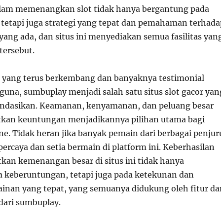
alam memenangkan slot tidak hanya bergantung pada
tetapi juga strategi yang tepat dan pemahaman terhada
yang ada, dan situs ini menyediakan semua fasilitas yan
ersebut.
 yang terus berkembang dan banyaknya testimonial
gguna, sumbuplay menjadi salah satu situs slot gacor yan
endasikan. Keamanan, kenyamanan, dan peluang besar
kan keuntungan menjadikannya pilihan utama bagi
ine. Tidak heran jika banyak pemain dari berbagai penjur
ercaya dan setia bermain di platform ini. Keberhasilan
an kemenangan besar di situs ini tidak hanya
 keberuntungan, tetapi juga pada ketekunan dan
inan yang tepat, yang semuanya didukung oleh fitur da
 dari sumbuplay.