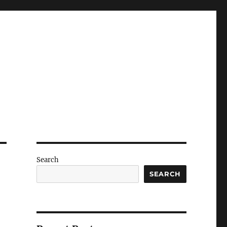
Search
SEARCH