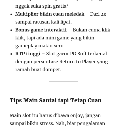
nggak suka spin gratis?
Multiplier bikin cuan meledak
– Dari 2x
sampai ratusan kali lipat.
Bonus game interaktif
– Bukan cuma klik-
klik, tapi ada mini game yang bikin
gameplay makin seru.
RTP tinggi
– Slot gacor PG Soft terkenal
dengan persentase Return to Player yang
ramah buat dompet.
Tips Main Santai tapi Tetap Cuan
Main slot itu harus dibawa enjoy, jangan
sampai bikin stress. Nah, biar pengalaman