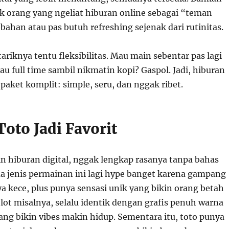
k orang yang ngeliat hiburan online sebagai “teman
rebahan atau pas butuh refreshing sejenak dari rutinitas.
tariknya tentu fleksibilitas. Mau main sebentar pas lagi
u full time sambil nikmatin kopi? Gaspol. Jadi, hiburan
 paket komplit: simple, seru, dan nggak ribet.
Toto Jadi Favorit
 hiburan digital, nggak lengkap rasanya tanpa bahas
ua jenis permainan ini lagi hype banget karena gampang
ya kece, plus punya sensasi unik yang bikin orang betah
lot misalnya, selalu identik dengan grafis penuh warna
ang bikin vibes makin hidup. Sementara itu, toto punya