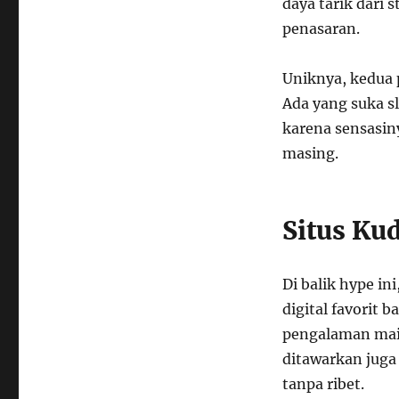
daya tarik dari
penasaran.
Uniknya, kedua 
Ada yang suka sl
karena sensasin
masing.
Situs Ku
Di balik hype ini
digital favorit 
pengalaman main
ditawarkan juga 
tanpa ribet.