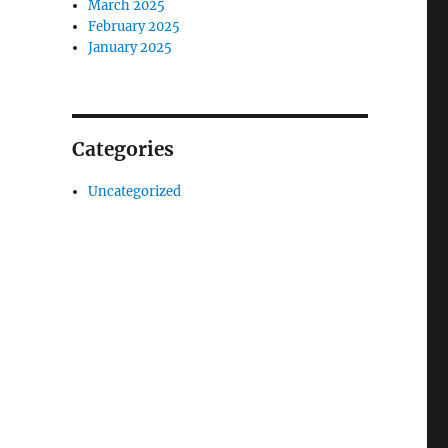
March 2025
February 2025
January 2025
Categories
Uncategorized