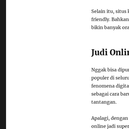
Selain itu, situ
friendly. Bahka
bikin banyak or
Judi Onli
Nggak bisa dipu
populer di selu
fenomena digit
sebagai cara ba
tantangan.
Apalagi, dengan
online jadi supe