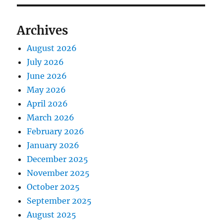
Archives
August 2026
July 2026
June 2026
May 2026
April 2026
March 2026
February 2026
January 2026
December 2025
November 2025
October 2025
September 2025
August 2025