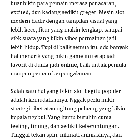
buat bikin para pemain merasa penasaran,
excited, dan kadang sedikit greget. Mesin slot
modern hadir dengan tampilan visual yang
lebih kece, fitur yang makin lengkap, sampai
efek suara yang bikin vibes permainan jadi
lebih hidup. Tapi di balik semua itu, ada banyak
hal menarik yang bikin game ini tetap jadi
favorit di dunia
judi online
, baik untuk pemula
maupun pemain berpengalaman.
Salah satu hal yang bikin slot begitu populer
adalah kemudahannya. Nggak perlu mikir
strategi ribet atau ngitung peluang yang bikin
kepala ngebul. Yang kamu butuhin cuma
feeling, timing, dan sedikit keberuntungan.
Tinggal tekan spin, nikmati animasinya, dan