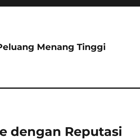
 Peluang Menang Tinggi
ne dengan Reputasi