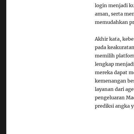
login menjadi k
aman, serta men
memudahkan pros
Akhir kata, keb
pada keakuratan
memilih platfor
lengkap menjadi
mereka dapat me
kemenangan bes
layanan dari age
pengeluaran Mac
prediksi angka 