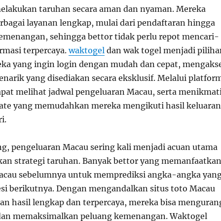
elakukan taruhan secara aman dan nyaman. Mereka
bagai layanan lengkap, mulai dari pendaftaran hingga
menangan, sehingga bettor tidak perlu repot mencari-
rmasi terpercaya.
waktogel
dan wak togel menjadi piliha
ka yang ingin login dengan mudah dan cepat, mengaks
enarik yang disediakan secara eksklusif. Melalui platfor
apat melihat jadwal pengeluaran Macau, serta menikmat
date yang memudahkan mereka mengikuti hasil keluaran
i.
ng, pengeluaran Macau sering kali menjadi acuan utama
an strategi taruhan. Banyak bettor yang memanfaatka
Macau sebelumnya untuk memprediksi angka-angka yan
sesi berikutnya. Dengan mengandalkan situs toto Macau
n hasil lengkap dan terpercaya, mereka bisa menguran
 dan memaksimalkan peluang kemenangan. Waktogel