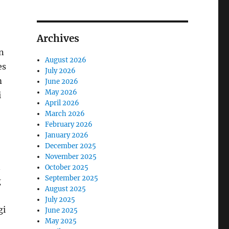
Archives
n
August 2026
es
July 2026
m
June 2026
May 2026
i
April 2026
March 2026
February 2026
January 2026
December 2025
November 2025
n
October 2025
September 2025
g
August 2025
July 2025
gi
June 2025
May 2025