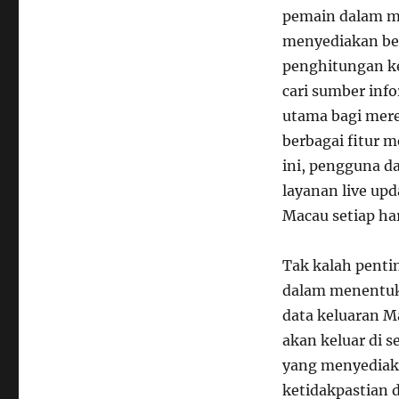
pemain dalam m
menyediakan ber
penghitungan ke
cari sumber info
utama bagi mere
berbagai fitur m
ini, pengguna d
layanan live up
Macau setiap har
Tak kalah penti
dalam menentuk
data keluaran 
akan keluar di 
yang menyediaka
ketidakpastian