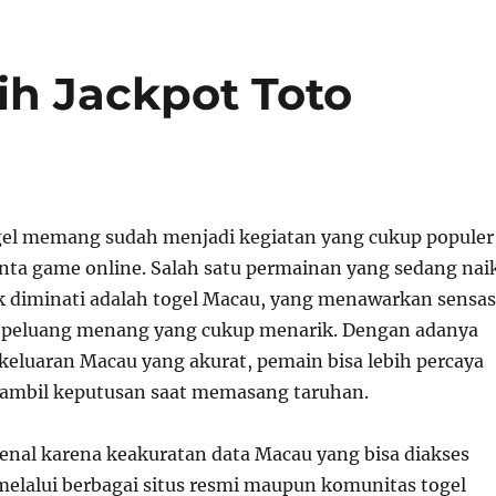
h Jackpot Toto
gel memang sudah menjadi kegiatan yang cukup populer
inta game online. Salah satu permainan yang sedang nai
 diminati adalah togel Macau, yang menawarkan sensas
 peluang menang yang cukup menarik. Dengan adanya
keluaran Macau yang akurat, pemain bisa lebih percaya
gambil keputusan saat memasang taruhan.
enal karena keakuratan data Macau yang bisa diakses
lalui berbagai situs resmi maupun komunitas togel