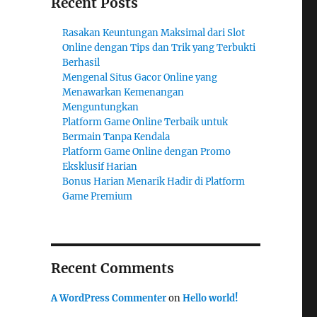
Recent Posts
Rasakan Keuntungan Maksimal dari Slot
Online dengan Tips dan Trik yang Terbukti
Berhasil
Mengenal Situs Gacor Online yang
Menawarkan Kemenangan
Menguntungkan
Platform Game Online Terbaik untuk
Bermain Tanpa Kendala
Platform Game Online dengan Promo
Eksklusif Harian
Bonus Harian Menarik Hadir di Platform
Game Premium
Recent Comments
A WordPress Commenter
on
Hello world!