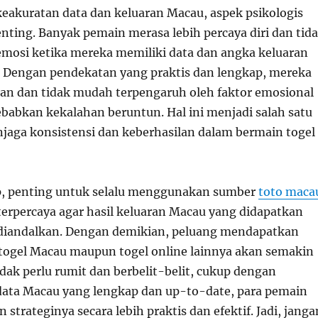
 keakuratan data dan keluaran Macau, aspek psikologis
nting. Banyak pemain merasa lebih percaya diri dan tid
 emosi ketika mereka memiliki data dan angka keluaran
. Dengan pendekatan yang praktis dan lengkap, mereka
an dan tidak mudah terpengaruh oleh faktor emosional
babkan kekalahan beruntun. Hal ini menjadi salah satu
jaga konsistensi dan keberhasilan dalam bermain togel
p, penting untuk selalu menggunakan sumber
toto maca
terpercaya agar hasil keluaran Macau yang didapatkan
 diandalkan. Dengan demikian, peluang mendapatkan
ogel Macau maupun togel online lainnya akan semakin
idak perlu rumit dan berbelit-belit, cukup dengan
ata Macau yang lengkap dan up-to-date, para pemain
 strateginya secara lebih praktis dan efektif. Jadi, janga