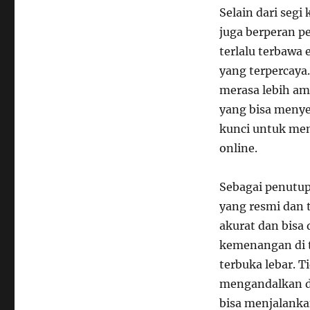
Selain dari segi
juga berperan pe
terlalu terbawa
yang terpercaya
merasa lebih am
yang bisa menye
kunci untuk men
online.
Sebagai penutu
yang resmi dan 
akurat dan bisa
kemenangan di t
terbuka lebar. T
mengandalkan d
bisa menjalankan