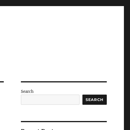
Search
SEARCH