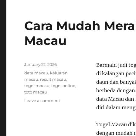
Cara Mudah Merai
Macau
Posted
January 22, 2026
Bermain judi to
on
Tags
data macau
,
keluaran
di kalangan pec
macau
,
result macau
,
daun dan banyak
togel macau
,
togel online
,
berbeda dengan
toto macau
data Macau dan 
on
Leave a comment
Cara
diri dalam men
Mudah
Meraih
Togel Macau dik
Jackpot
Toto
dengan mudah me