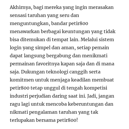
Akhirnya, bagi mereka yang ingin merasakan
sensasi taruhan yang seru dan
menguntungkan, bandar petir800
menawarkan berbagai keuntungan yang tidak
bisa ditemukan di tempat lain. Melalui sistem
login yang simpel dan aman, setiap pemain
dapat langsung bergabung dan menikmati
permainan favoritnya kapan saja dan di mana
saja. Dukungan teknologi canggih serta
komitmen untuk menjaga keadilan membuat
petir800 tetap unggul di tengah kompetisi
industri perjudian daring saat ini. Jadi, jangan
ragu lagi untuk mencoba keberuntungan dan
nikmati pengalaman taruhan yang tak
terlupakan bersama petir800!