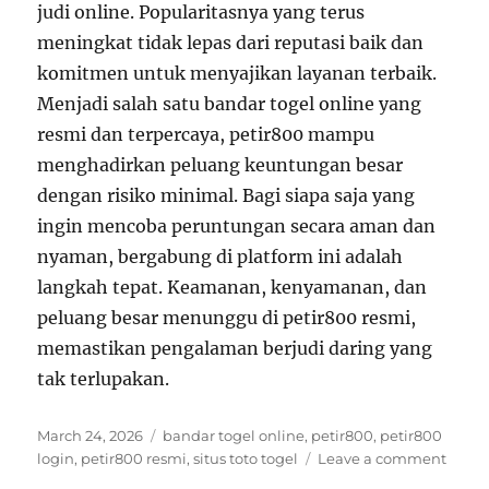
judi online. Popularitasnya yang terus
meningkat tidak lepas dari reputasi baik dan
komitmen untuk menyajikan layanan terbaik.
Menjadi salah satu bandar togel online yang
resmi dan terpercaya, petir800 mampu
menghadirkan peluang keuntungan besar
dengan risiko minimal. Bagi siapa saja yang
ingin mencoba peruntungan secara aman dan
nyaman, bergabung di platform ini adalah
langkah tepat. Keamanan, kenyamanan, dan
peluang besar menunggu di petir800 resmi,
memastikan pengalaman berjudi daring yang
tak terlupakan.
Posted
Tags
March 24, 2026
bandar togel online
,
petir800
,
petir800
on
on
login
,
petir800 resmi
,
situs toto togel
Leave a comment
Kuasa