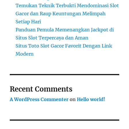
Temukan Teknik Terbukti Mendominasi Slot
Gacor dan Raup Keuntungan Melimpah
Setiap Hari
Panduan Pemula Memenangkan Jackpot di
Situs Slot Terpercaya dan Aman
Situs Toto Slot Gacor Favorit Dengan Link
Modern
Recent Comments
A WordPress Commenter
on
Hello world!