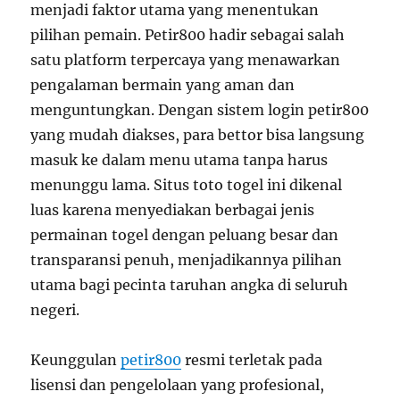
menjadi faktor utama yang menentukan
pilihan pemain. Petir800 hadir sebagai salah
satu platform terpercaya yang menawarkan
pengalaman bermain yang aman dan
menguntungkan. Dengan sistem login petir800
yang mudah diakses, para bettor bisa langsung
masuk ke dalam menu utama tanpa harus
menunggu lama. Situs toto togel ini dikenal
luas karena menyediakan berbagai jenis
permainan togel dengan peluang besar dan
transparansi penuh, menjadikannya pilihan
utama bagi pecinta taruhan angka di seluruh
negeri.
Keunggulan
petir800
resmi terletak pada
lisensi dan pengelolaan yang profesional,