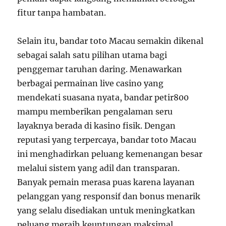
fitur tanpa hambatan.
Selain itu, bandar toto Macau semakin dikenal
sebagai salah satu pilihan utama bagi
penggemar taruhan daring. Menawarkan
berbagai permainan live casino yang
mendekati suasana nyata, bandar petir800
mampu memberikan pengalaman seru
layaknya berada di kasino fisik. Dengan
reputasi yang terpercaya, bandar toto Macau
ini menghadirkan peluang kemenangan besar
melalui sistem yang adil dan transparan.
Banyak pemain merasa puas karena layanan
pelanggan yang responsif dan bonus menarik
yang selalu disediakan untuk meningkatkan
peluang meraih keuntungan maksimal.