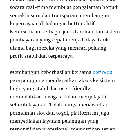
secara real-time membuat pengalaman berjudi
semakin seru dan transparan, membangun
kepercayaan di kalangan bettor aktif.
Ketersediaan berbagai jenis taruhan dan sistem
pembayaran yang cepat menjadi daya tarik
utama bagi mereka yang mencari peluang
profit stabil dan terpercaya.
Membangun keberhasilan bersama
petir800
,
para pengguna mendapatkan akses ke sistem
login yang stabil dan user-friendly,
memudahkan navigasi dalam menjelajahi
seluruh layanan. Tidak hanya menawarkan
permainan slot dan togel, platform ini juga
menyediakan layanan pelanggan yang
responsif dan profesional, memastikan setiap