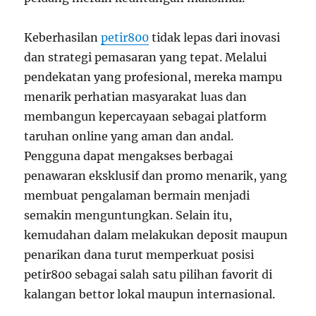
Keberhasilan
petir800
tidak lepas dari inovasi
dan strategi pemasaran yang tepat. Melalui
pendekatan yang profesional, mereka mampu
menarik perhatian masyarakat luas dan
membangun kepercayaan sebagai platform
taruhan online yang aman dan andal.
Pengguna dapat mengakses berbagai
penawaran eksklusif dan promo menarik, yang
membuat pengalaman bermain menjadi
semakin menguntungkan. Selain itu,
kemudahan dalam melakukan deposit maupun
penarikan dana turut memperkuat posisi
petir800 sebagai salah satu pilihan favorit di
kalangan bettor lokal maupun internasional.