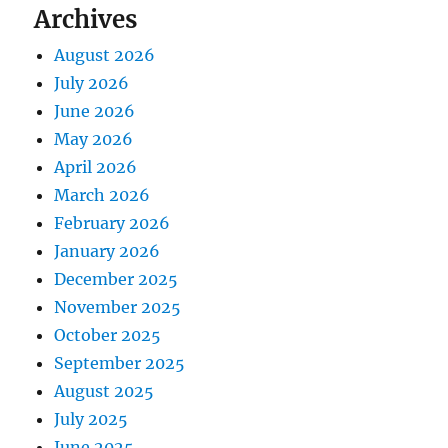
Archives
August 2026
July 2026
June 2026
May 2026
April 2026
March 2026
February 2026
January 2026
December 2025
November 2025
October 2025
September 2025
August 2025
July 2025
June 2025