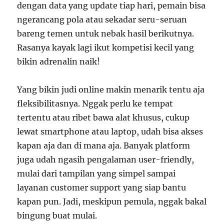
dengan data yang update tiap hari, pemain bisa
ngerancang pola atau sekadar seru-seruan
bareng temen untuk nebak hasil berikutnya.
Rasanya kayak lagi ikut kompetisi kecil yang
bikin adrenalin naik!
Yang bikin judi online makin menarik tentu aja
fleksibilitasnya. Nggak perlu ke tempat
tertentu atau ribet bawa alat khusus, cukup
lewat smartphone atau laptop, udah bisa akses
kapan aja dan di mana aja. Banyak platform
juga udah ngasih pengalaman user-friendly,
mulai dari tampilan yang simpel sampai
layanan customer support yang siap bantu
kapan pun. Jadi, meskipun pemula, nggak bakal
bingung buat mulai.