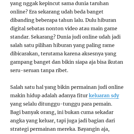
yang nggak kepincut sama dunia taruhan
online? Era sekarang udah beda banget
dibanding beberapa tahun lalu. Dulu hiburan
digital sebatas nonton video atau main game
standar. Sekarang? Dunia judi online udah jadi
salah satu pilihan hiburan yang paling rame
dibicarakan, terutama karena aksesnya yang
gampang banget dan bikin siapa aja bisa ikutan
seru-seruan tanpa ribet.
Salah satu hal yang bikin permainan judi online
makin hidup adalah adanya fitur
keluaran sdy
yang selalu ditunggu-tunggu para pemain.
Bagi banyak orang, ini bukan cuma sekadar
angka yang keluar, tapi juga jadi bagian dari
strategi permainan mereka. Bayangin aja,