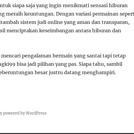
ntuk siapa saja yang ingin menikmati sensasi hiburan
ng meraih keuntungan. Dengan variasi permainan sepert
ditambah sistem judi online yang aman dan transparan,
sil menciptakan keseimbangan antara hiburan dan
u mencari pengalaman bermain yang santai tapi tetap
i99 bisa jadi pilihan yang pas. Siapa tahu, sambil
keberuntungan besar justru datang menghampiri.
ly powered by WordPress