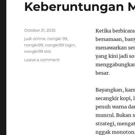
Keberuntungan 
Posted
October 21, 2025
Ketika berbicar
on
Tags
judi online
,
nongki 99
,
bersamaan, bany
nongki99
,
nongki99 login
,
menawarkan sens
nongki99 slot
yang kini jadi s
on
Leave a comment
menggabungkan
Nongki
Santai
besar.
Sambil
Raih
Bayangkan, kam
Keberuntungan
Maksimal
secangkir kopi,
penuh warna dan
muncul. Bukan s
strategi, menga
nggak monoton