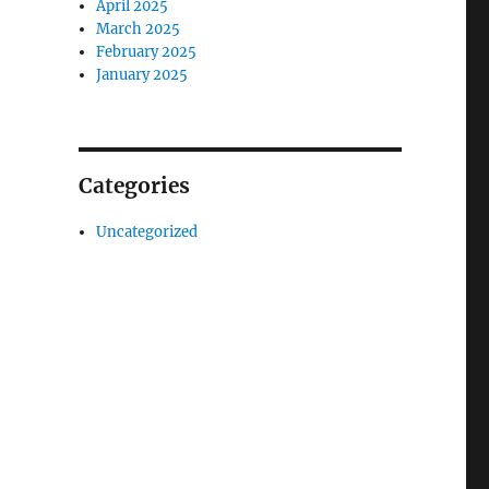
April 2025
March 2025
February 2025
January 2025
Categories
Uncategorized