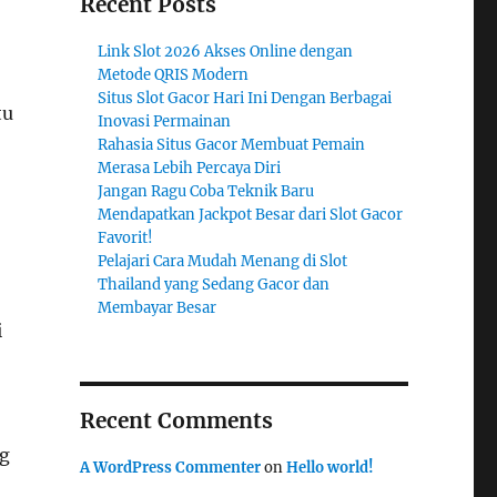
Recent Posts
Link Slot 2026 Akses Online dengan
Metode QRIS Modern
Situs Slot Gacor Hari Ini Dengan Berbagai
tu
Inovasi Permainan
Rahasia Situs Gacor Membuat Pemain
Merasa Lebih Percaya Diri
Jangan Ragu Coba Teknik Baru
Mendapatkan Jackpot Besar dari Slot Gacor
Favorit!
Pelajari Cara Mudah Menang di Slot
Thailand yang Sedang Gacor dan
Membayar Besar
i
Recent Comments
ng
A WordPress Commenter
on
Hello world!