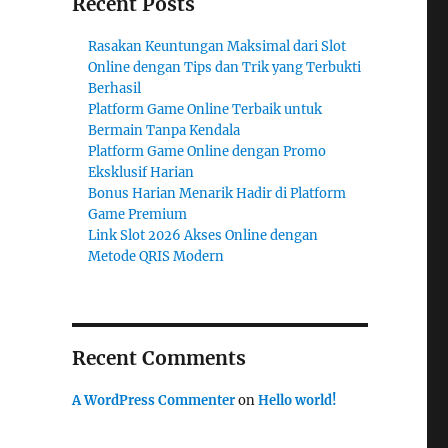
Recent Posts
Rasakan Keuntungan Maksimal dari Slot
Online dengan Tips dan Trik yang Terbukti
Berhasil
Platform Game Online Terbaik untuk
Bermain Tanpa Kendala
Platform Game Online dengan Promo
Eksklusif Harian
Bonus Harian Menarik Hadir di Platform
Game Premium
Link Slot 2026 Akses Online dengan
Metode QRIS Modern
Recent Comments
A WordPress Commenter
on
Hello world!