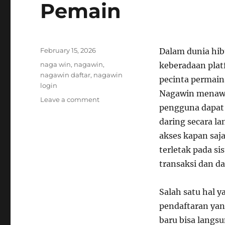
Pemain
Posted
February 15, 2026
Dalam dunia hib
on
Tags
naga win
,
nagawin
,
keberadaan plat
nagawin daftar
,
nagawin
pecinta permain
login
Nagawin menawa
on
Leave a comment
pengguna dapat 
Rahasia
Slot
daring secara l
yang
akses kapan saja
Sering
terletak pada s
Diabaikan
Pemain
transaksi dan da
Salah satu hal
pendaftaran yan
baru bisa langs