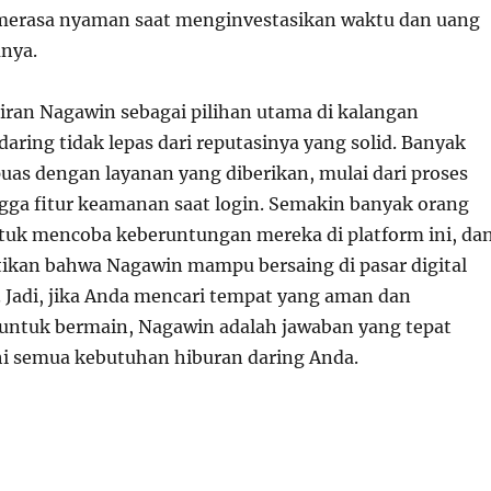
merasa nyaman saat menginvestasikan waktu dan uang
nya.
iran Nagawin sebagai pilihan utama di kalangan
aring tidak lepas dari reputasinya yang solid. Banyak
as dengan layanan yang diberikan, mulai dari proses
gga fitur keamanan saat login. Semakin banyak orang
ntuk mencoba keberuntungan mereka di platform ini, da
ikan bahwa Nagawin mampu bersaing di pasar digital
. Jadi, jika Anda mencari tempat yang aman dan
ntuk bermain, Nagawin adalah jawaban yang tepat
 semua kebutuhan hiburan daring Anda.