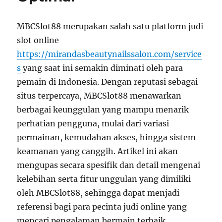
MBCSlot88 merupakan salah satu platform judi
slot online
https://mirandasbeautynailssalon.com/service
s
yang saat ini semakin diminati oleh para
pemain di Indonesia. Dengan reputasi sebagai
situs terpercaya, MBCSlot88 menawarkan
berbagai keunggulan yang mampu menarik
perhatian pengguna, mulai dari variasi
permainan, kemudahan akses, hingga sistem
keamanan yang canggih. Artikel ini akan
mengupas secara spesifik dan detail mengenai
kelebihan serta fitur unggulan yang dimiliki
oleh MBCSlot88, sehingga dapat menjadi
referensi bagi para pecinta judi online yang
mencari pengalaman bermain terbaik.