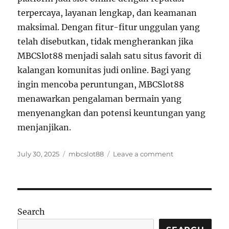
terpercaya, layanan lengkap, dan keamanan
maksimal. Dengan fitur-fitur unggulan yang
telah disebutkan, tidak mengherankan jika
MBCSlot88 menjadi salah satu situs favorit di
kalangan komunitas judi online. Bagi yang
ingin mencoba peruntungan, MBCSlot88
menawarkan pengalaman bermain yang
menyenangkan dan potensi keuntungan yang
menjanjikan.
Posted
Tags
on
July 30, 2025
mbcslot88
Leave a comment
on
Mengenal
MBCSlot88:
Platform
Judi
Slot
Search
Online
Terpercaya