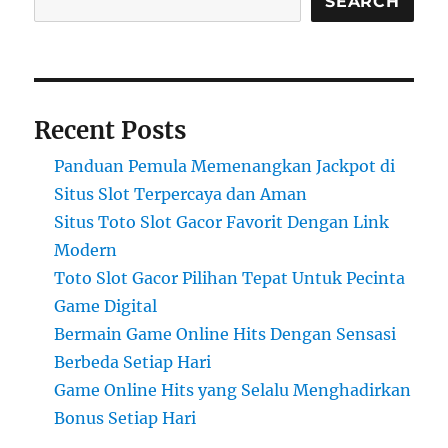
SEARCH
dengan
Fitur
Lengkap
dan
Keamanan
Recent Posts
Optimal
Panduan Pemula Memenangkan Jackpot di
Situs Slot Terpercaya dan Aman
Situs Toto Slot Gacor Favorit Dengan Link
Modern
Toto Slot Gacor Pilihan Tepat Untuk Pecinta
Game Digital
Bermain Game Online Hits Dengan Sensasi
Berbeda Setiap Hari
Game Online Hits yang Selalu Menghadirkan
Bonus Setiap Hari