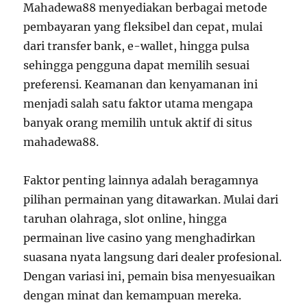
Mahadewa88 menyediakan berbagai metode
pembayaran yang fleksibel dan cepat, mulai
dari transfer bank, e-wallet, hingga pulsa
sehingga pengguna dapat memilih sesuai
preferensi. Keamanan dan kenyamanan ini
menjadi salah satu faktor utama mengapa
banyak orang memilih untuk aktif di situs
mahadewa88.
Faktor penting lainnya adalah beragamnya
pilihan permainan yang ditawarkan. Mulai dari
taruhan olahraga, slot online, hingga
permainan live casino yang menghadirkan
suasana nyata langsung dari dealer profesional.
Dengan variasi ini, pemain bisa menyesuaikan
dengan minat dan kemampuan mereka.