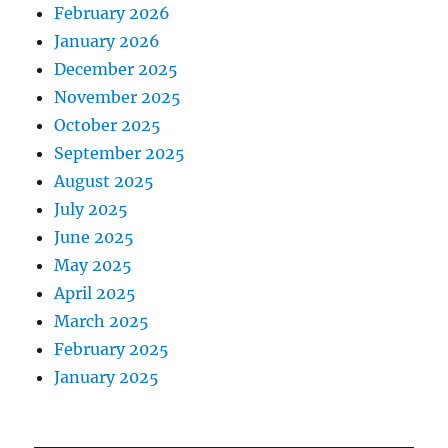
February 2026
January 2026
December 2025
November 2025
October 2025
September 2025
August 2025
July 2025
June 2025
May 2025
April 2025
March 2025
February 2025
January 2025