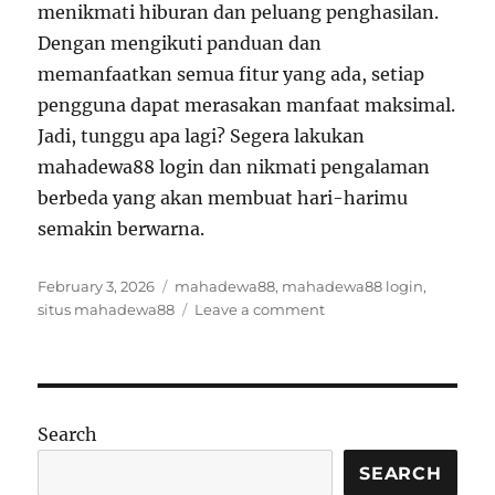
menikmati hiburan dan peluang penghasilan.
Dengan mengikuti panduan dan
memanfaatkan semua fitur yang ada, setiap
pengguna dapat merasakan manfaat maksimal.
Jadi, tunggu apa lagi? Segera lakukan
mahadewa88 login dan nikmati pengalaman
berbeda yang akan membuat hari-harimu
semakin berwarna.
Posted
Tags
February 3, 2026
mahadewa88
,
mahadewa88 login
,
on
on
situs mahadewa88
Leave a comment
Tingkatkan
Peluang
Menang
Lewat
Situs
Search
Slot
Gacor
SEARCH
Paling