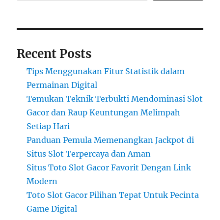
Fair
Recent Posts
Tips Menggunakan Fitur Statistik dalam
Permainan Digital
Temukan Teknik Terbukti Mendominasi Slot
Gacor dan Raup Keuntungan Melimpah
Setiap Hari
Panduan Pemula Memenangkan Jackpot di
Situs Slot Terpercaya dan Aman
Situs Toto Slot Gacor Favorit Dengan Link
Modern
Toto Slot Gacor Pilihan Tepat Untuk Pecinta
Game Digital