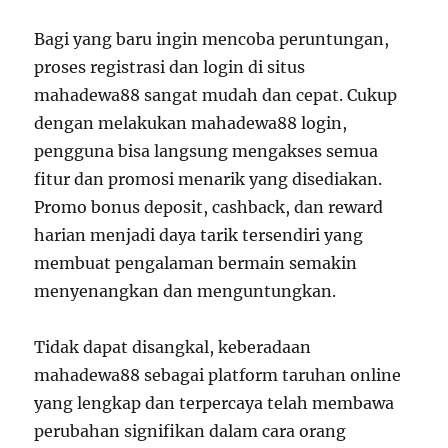
Bagi yang baru ingin mencoba peruntungan,
proses registrasi dan login di situs
mahadewa88 sangat mudah dan cepat. Cukup
dengan melakukan mahadewa88 login,
pengguna bisa langsung mengakses semua
fitur dan promosi menarik yang disediakan.
Promo bonus deposit, cashback, dan reward
harian menjadi daya tarik tersendiri yang
membuat pengalaman bermain semakin
menyenangkan dan menguntungkan.
Tidak dapat disangkal, keberadaan
mahadewa88 sebagai platform taruhan online
yang lengkap dan terpercaya telah membawa
perubahan signifikan dalam cara orang