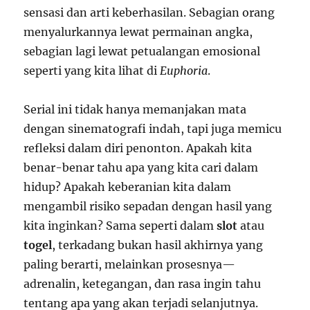
sensasi dan arti keberhasilan. Sebagian orang
menyalurkannya lewat permainan angka,
sebagian lagi lewat petualangan emosional
seperti yang kita lihat di
Euphoria
.
Serial ini tidak hanya memanjakan mata
dengan sinematografi indah, tapi juga memicu
refleksi dalam diri penonton. Apakah kita
benar-benar tahu apa yang kita cari dalam
hidup? Apakah keberanian kita dalam
mengambil risiko sepadan dengan hasil yang
kita inginkan? Sama seperti dalam
slot
atau
togel
, terkadang bukan hasil akhirnya yang
paling berarti, melainkan prosesnya—
adrenalin, ketegangan, dan rasa ingin tahu
tentang apa yang akan terjadi selanjutnya.