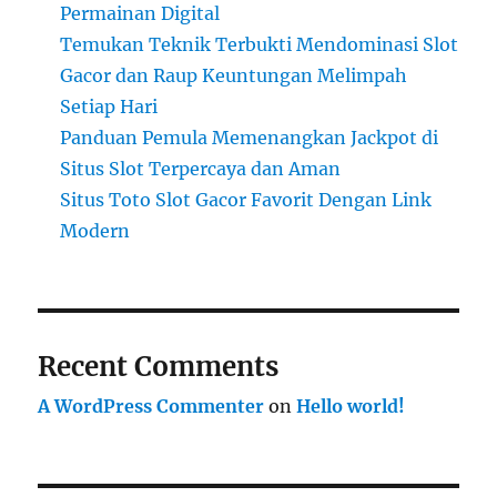
Permainan Digital
Temukan Teknik Terbukti Mendominasi Slot
Gacor dan Raup Keuntungan Melimpah
Setiap Hari
Panduan Pemula Memenangkan Jackpot di
Situs Slot Terpercaya dan Aman
Situs Toto Slot Gacor Favorit Dengan Link
Modern
Recent Comments
A WordPress Commenter
on
Hello world!