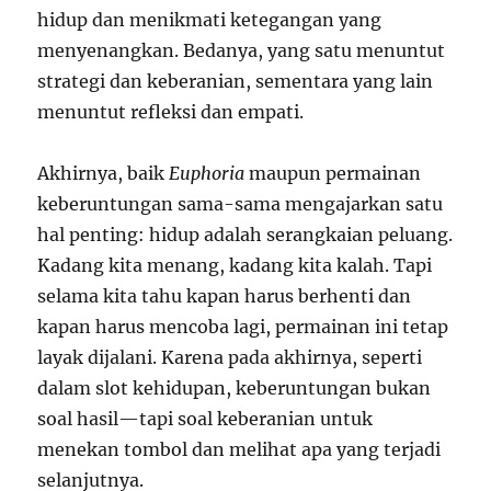
hidup dan menikmati ketegangan yang
menyenangkan. Bedanya, yang satu menuntut
strategi dan keberanian, sementara yang lain
menuntut refleksi dan empati.
Akhirnya, baik
Euphoria
maupun permainan
keberuntungan sama-sama mengajarkan satu
hal penting: hidup adalah serangkaian peluang.
Kadang kita menang, kadang kita kalah. Tapi
selama kita tahu kapan harus berhenti dan
kapan harus mencoba lagi, permainan ini tetap
layak dijalani. Karena pada akhirnya, seperti
dalam slot kehidupan, keberuntungan bukan
soal hasil—tapi soal keberanian untuk
menekan tombol dan melihat apa yang terjadi
selanjutnya.