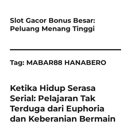
Slot Gacor Bonus Besar:
Peluang Menang Tinggi
Tag:
MABAR88 HANABERO
Ketika Hidup Serasa
Serial: Pelajaran Tak
Terduga dari Euphoria
dan Keberanian Bermain