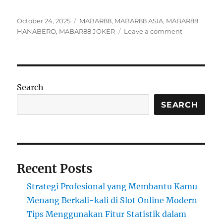
Posted
Tags
October 24, 2025
MABAR88
,
MABAR88 ASIA
,
MABAR88
on
on
HANABERO
,
MABAR88 JOKER
Leave a comment
Ketika
Hidup
Serasa
Serial:
Pelajaran
Search
Tak
Terduga
SEARCH
dari
Euphoria
dan
Keberanian
Bermain
Recent Posts
Strategi Profesional yang Membantu Kamu
Menang Berkali-kali di Slot Online Modern
Tips Menggunakan Fitur Statistik dalam