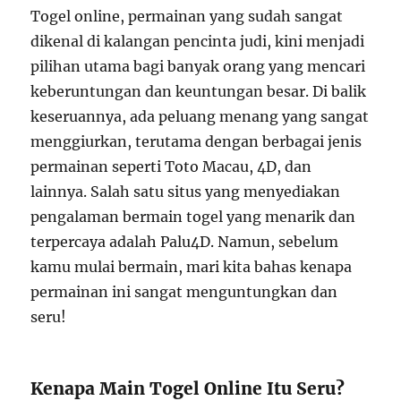
Togel online, permainan yang sudah sangat
dikenal di kalangan pencinta judi, kini menjadi
pilihan utama bagi banyak orang yang mencari
keberuntungan dan keuntungan besar. Di balik
keseruannya, ada peluang menang yang sangat
menggiurkan, terutama dengan berbagai jenis
permainan seperti Toto Macau, 4D, dan
lainnya. Salah satu situs yang menyediakan
pengalaman bermain togel yang menarik dan
terpercaya adalah Palu4D. Namun, sebelum
kamu mulai bermain, mari kita bahas kenapa
permainan ini sangat menguntungkan dan
seru!
Kenapa Main Togel Online Itu Seru?