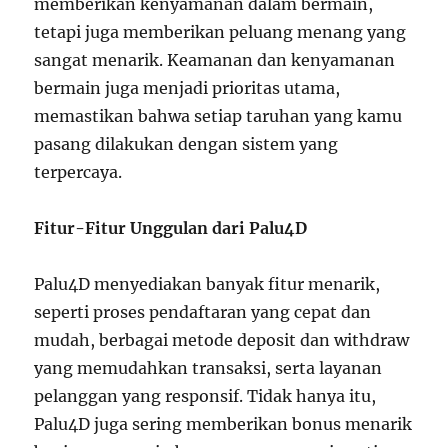
memberikan kenyamanan dalam bermain,
tetapi juga memberikan peluang menang yang
sangat menarik. Keamanan dan kenyamanan
bermain juga menjadi prioritas utama,
memastikan bahwa setiap taruhan yang kamu
pasang dilakukan dengan sistem yang
terpercaya.
Fitur-Fitur Unggulan dari Palu4D
Palu4D menyediakan banyak fitur menarik,
seperti proses pendaftaran yang cepat dan
mudah, berbagai metode deposit dan withdraw
yang memudahkan transaksi, serta layanan
pelanggan yang responsif. Tidak hanya itu,
Palu4D juga sering memberikan bonus menarik