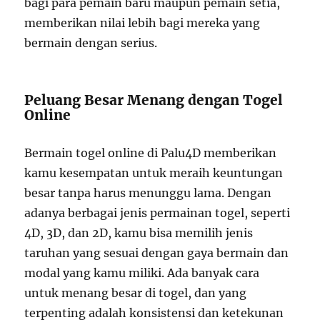
bagi para pemain baru maupun pemain setia,
memberikan nilai lebih bagi mereka yang
bermain dengan serius.
Peluang Besar Menang dengan Togel
Online
Bermain togel online di Palu4D memberikan
kamu kesempatan untuk meraih keuntungan
besar tanpa harus menunggu lama. Dengan
adanya berbagai jenis permainan togel, seperti
4D, 3D, dan 2D, kamu bisa memilih jenis
taruhan yang sesuai dengan gaya bermain dan
modal yang kamu miliki. Ada banyak cara
untuk menang besar di togel, dan yang
terpenting adalah konsistensi dan ketekunan