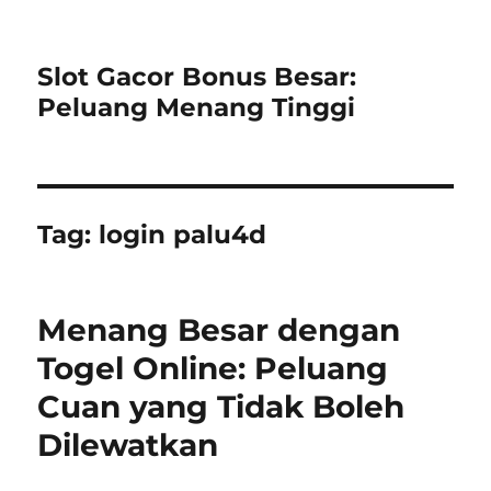
Slot Gacor Bonus Besar:
Peluang Menang Tinggi
Tag:
login palu4d
Menang Besar dengan
Togel Online: Peluang
Cuan yang Tidak Boleh
Dilewatkan