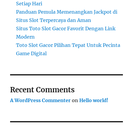
Setiap Hari
Panduan Pemula Memenangkan Jackpot di
Situs Slot Terpercaya dan Aman
Situs Toto Slot Gacor Favorit Dengan Link
Modern
Toto Slot Gacor Pilihan Tepat Untuk Pecinta
Game Digital
Recent Comments
A WordPress Commenter
on
Hello world!