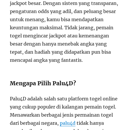
jackpot besar. Dengan sistem yang transparan,
pengaturan odds yang adil, dan peluang besar
untuk menang, kamu bisa mendapatkan
keuntungan maksimal. Tidak jarang, pemain
togel mengincar jackpot atau kemenangan
besar dengan hanya menebak angka yang
tepat, dan hadiah yang didapatkan pun bisa
mencapai angka yang fantastis.
Mengapa Pilih Palu4D?
Palu4D adalah salah satu platform togel online
yang cukup populer di kalangan pemain togel.
Menawarkan berbagai jenis permainan togel
dari berbagai negara,
palu4d
tidak hanya