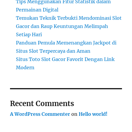
Tips Menggunakan Fitur Statistik dalam
Permainan Digital
Temukan Teknik Terbukti Mendominasi Slot
Gacor dan Raup Keuntungan Melimpah
Setiap Hari
Panduan Pemula Memenangkan Jackpot di
Situs Slot Terpercaya dan Aman
Situs Toto Slot Gacor Favorit Dengan Link
Modern
Recent Comments
A WordPress Commenter
on
Hello world!